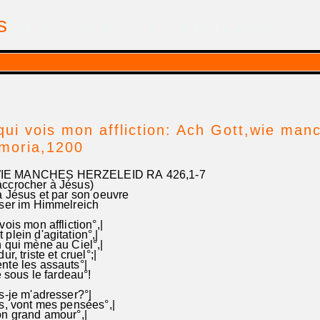
is
| par Georges Pfalzgraf
qui vois mon affliction: Ach Gott,wie man
emoria,1200
IE MANCHES HERZELEID RA 426,1-7
rocher à Jésus)
e à Jésus et par son oeuvre
nser im Himmelreich
ois mon affliction°,|
plein d'agitation°,|
 qui mène au Ciel°,|
r, triste et cruel°;|
nte les assauts°|
e sous le fardeau°!
s-je m'adresser?°|
us, vont mes pensées°,|
on grand amour°,|