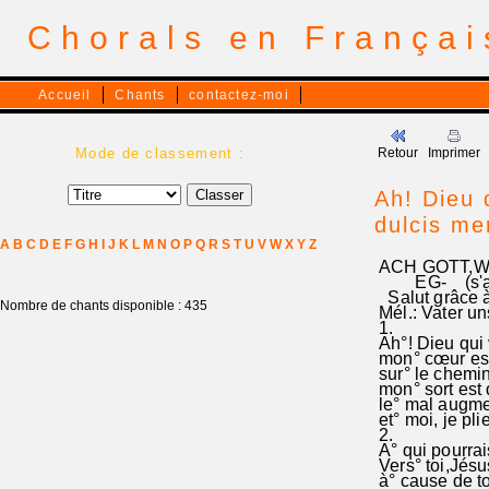
Chorals en França
Accueil
Chants
contactez-moi
Mode de classement :
Retour
Imprimer
Ah! Dieu 
dulcis m
A
B
C
D
E
F
G
H
I
J
K
L
M
N
O
P
Q
R
S
T
U
V
W
X
Y
Z
ACH GOTT,W
EG- (s'acc
Salut grâc
Nombre de chants disponible : 435
Mél.: Vater u
1.
Ah°! Dieu qui v
mon° cœur est 
sur° le chemin
mon° sort est du
le° mal augme
et° moi, je pli
2.
A° qui pourrai
Vers° toi,Jés
à° cause de t