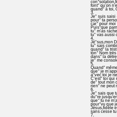
con°solation,f
font° qu'on n'
quand° à toi, C
3.
Je° suis saisi 
pour° ta perso
car° pour moi t
Puis°que parmi
tu° m'as rachet
tu° vas aussi 
4.
Jé°sus,mon Di
tu° sais comb
quand° la trist
ton° Nom très 
dans° la détre
je° me console
5.
Quand° même 
que° je m'appr
a°vec toi je ne
C’est° toi qui 
de° tout mon c
rien° ne peut 
6.
Je° sais que ta
du°re jusqu'en 
que° tu ne m'
pour°vu que je
Jésus,fidèle e
sans cesse tu 
7.