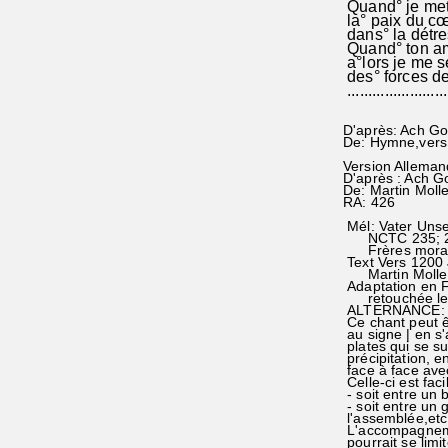
Quand° je mets
la° paix du cœ
dans° la détre
Quand° ton a
a°lors je me 
des° forces de 
........................
D'après: Ach Go
De: Hymne,vers
Version Alleman
D'après : Ach G
De: Martin Moll
RA: 426
Mél: Vater Uns
NCTC 235; 257
Frères morave
Text Vers 1200 
Martin Moller
Adaptation en F
retouchée le
ALTERNANCE:
Ce chant peut ê
au signe | en s
plates qui se s
précipitation, 
face à face avec
Celle-ci est faci
- soit entre un 
- soit entre un
l'assemblée,etc.
L'accompagnemen
pourrait se limi