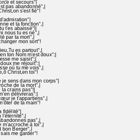
orce et secours°|
est pas abandonné°,|
hrist,on s'est fié°!
d'admiration°|
nne et ta fonction°,|
u t'es abaissé°!|
 nous tu es né°,|
é par ta mort°,|
changer mon sort°!
eu,Tu es partout°,|
ien ton Nom m'est doux°;|
esse me saisit°;|
doux me réjouit°:|
sse où tu me vois°,|
,ô Christ,en toi°!
je sens dans mon corps°|
oche de la mort°,|
 la crains pas°!|
m’en délivreras°:|
œur je t'appartiens°,|
m'ôter de ta main°!
 fidélité°|
l'éternité°,|
abandonnes pas°,|
 m'accroche à toi°,|
t bon Berger°,|
sais me garder°!