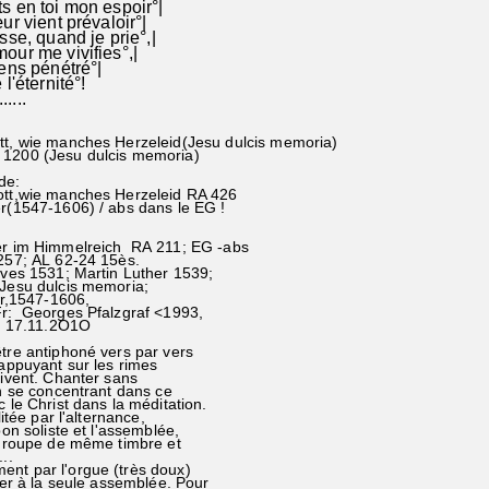
 en toi mon espoir°|
ur vient prévaloir°|
sse, quand je prie°,|
mour me vivifies°,|
sens pénétré°|
l'éternité°!
......
tt, wie manches Herzeleid(Jesu dulcis memoria)
 1200 (Jesu dulcis memoria)
de:
ott,wie manches Herzeleid RA 426
er(1547-1606) / abs dans le EG !
er im Himmelreich RA 211; EG -abs
; AL 62-24 15ès.
s 1531; Martin Luther 1539;
Jesu dulcis memoria;
,1547-1606,
r: Georges Pfalzgraf <1993,
 17.11.2O1O
tre antiphoné vers par vers
'appuyant sur les rimes
uivent. Chanter sans
en se concentrant dans ce
 le Christ dans la méditation.
litée par l'alternance,
bon soliste et l'assemblée,
 groupe de même timbre et
..
t par l'orgue (très doux)
ter à la seule assemblée. Pour