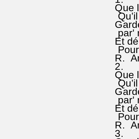
Que le
Qu’il 
Garde 
par' no
Et déli
Pour' n
R. Amen
2.
Que le 
Qu’il 
Garde -
par' no
Et déli
Pour' n
R. Amen
3.