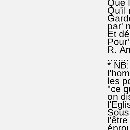
Que l'
Qu'il n
Garde 
par' no
Et déli
Pour' n
R. Amen
..........
* NB: 
l'homm
les pos
"ce qui
on dis
l'Eglis
Sous so
l'être 
éprouvé