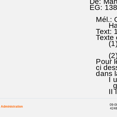
De: Mar
EG: 13
Mél.: G
Halber
Text: 1
Texte e
(1) Une
au SEI
(2)...a
Pour le
ci dessu
dans la 
I un g
groupe
II l'as
09-08
Administration
42486