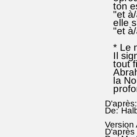
ton esp
"et à/a
elle s'
"et à/a
* Le mo
Il sign
tout fi
Abraha
la Nouv
profon
D'après:
De: Halb
Version
D'après 