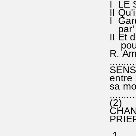
I LE S
II Qu'i
I Gard
par' no
II Et d
pour' n
R. Amen
...........
SENS d
entre 2
sa moit
...........
(2)
CHANT 
PRIERE
ou en
1.