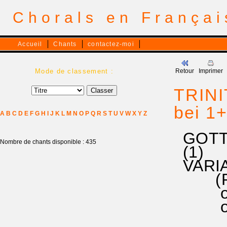
Chorals en França
Accueil
Chants
contactez-moi
Mode de classement :
Retour
Imprimer
TRINI
bei 1
A
B
C
D
E
F
G
H
I
J
K
L
M
N
O
P
Q
R
S
T
U
V
W
X
Y
Z
GOTT 
Nombre de chants disponible : 435
(1)
VARIAN
(Prièr
ou en
ou ent