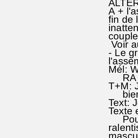
ALTERN
A + l'a
fin de 
inatten
couplet
Voir a
- Le gr
l'asse
Mél: W
RA 34
T+M: J
bien r
Text: 
Texte 
Pour c
ralent
masculi