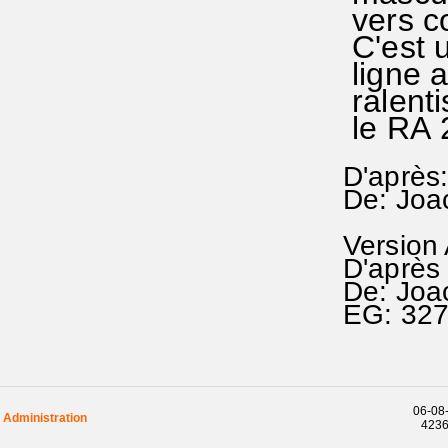
vers co
C'est 
ligne a
ralent
le RA 
D'après
De: Joa
Version
D'après
De: Joa
EG: 32
06-08-
Administration
42361