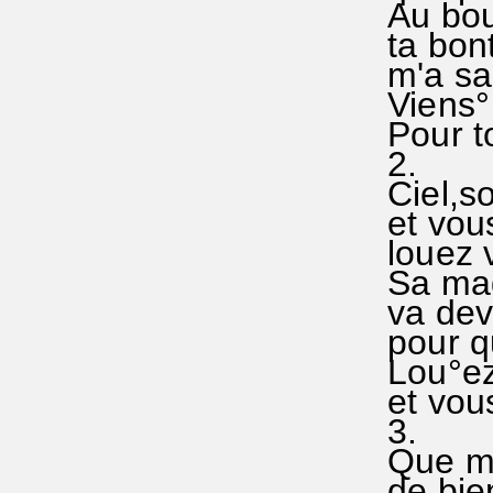
Au bout
ta bon
m'a sa
Viens° 
Pour to
2.
Ciel,so
et vous
louez 
Sa mag
va dev
pour q
Lou°ez
et vous 
3.
Que m
de bie