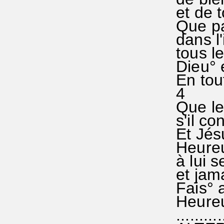
et de 
Que par
dans l
tous le
Dieu° e
En tou
4
Que le
s'il co
Et Jésu
Heureu
à lui s
et jama
Fais° a
Heureux
...........