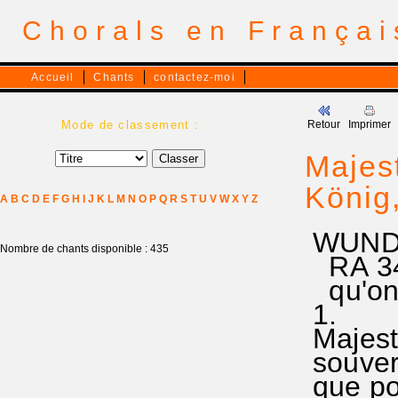
Chorals en França
Accueil
Chants
contactez-moi
Mode de classement :
Retour
Imprimer
Majes
König,
A
B
C
D
E
F
G
H
I
J
K
L
M
N
O
P
Q
R
S
T
U
V
W
X
Y
Z
WUNDE
Nombre de chants disponible : 435
RA 345
qu'on 
1.
Majest
souver
que po