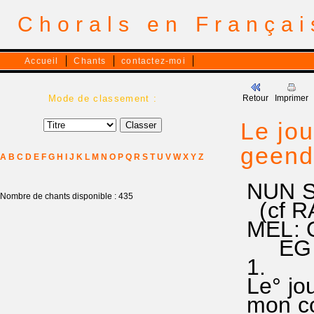
Chorals en França
Accueil
Chants
contactez-moi
Mode de classement :
Retour
Imprimer
Le jou
geend
A
B
C
D
E
F
G
H
I
J
K
L
M
N
O
P
Q
R
S
T
U
V
W
X
Y
Z
NUN S
Nombre de chants disponible : 435
(cf RA 
MEL: O
EG 5
1.
Le° jou
mon cœu