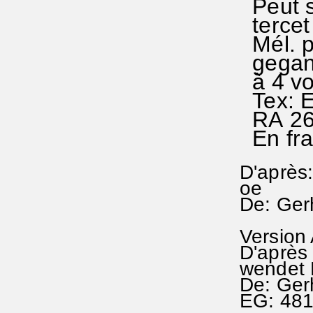
Peut s
tercet 
Mél. pl
gegang
à 4 vo
Tex: E
RA 266
En fra
D'après
oe
De: Ger
Version
D'après 
wendet
De: Ger
EG: 48