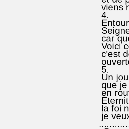
viens m
4.
Entour
Seigne
car que
Voici c
c'est d
ouverte
5.
Un jour
que je
en rout
Eternit
la foi 
je veux
...........