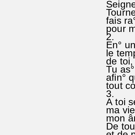
Seigneu
Tourne°
fais ra
pour me
2.
En° un°
le tem
de toi,
Tu as° 
afin° qu
tout co
3.
A toi 
ma vie
mon âm
De tou
et de 