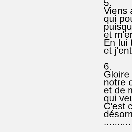
5.
Viens a
qui pou
puisqu'
et m'e
En lui 
et j'en
6.
Gloire 
notre c
et de 
qui veu
C'est
désorm
...........