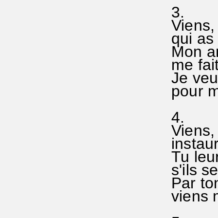
3.
Viens,
qui as 
Mon am
me fai
Je veu
pour mi
4.
Viens, 
instaur
Tu leur
s'ils s
Par to
viens m