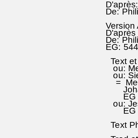
D'après:
De: Phil
Version
D'après 
De: Phi
EG: 54
Text et
ou: Mei
ou: Sie
= Meine
Johann
EG 544
ou: Jes
EG 526
Text Phi