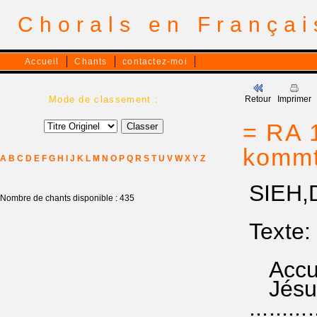
Chorals en França
Accueil
Chants
contactez-moi
Mode de classement :
Retour
Imprimer
= RA 1
kommt
A
B
C
D
E
F
G
H
I
J
K
L
M
N
O
P
Q
R
S
T
U
V
W
X
Y
Z
SIEH,D
Nombre de chants disponible : 435
Texte:
Accueil
Jésus i
...........