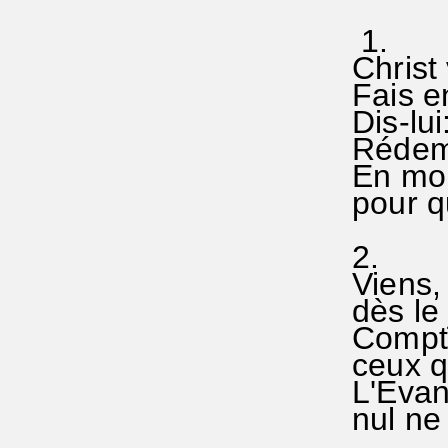
1.
Christ 
Fais 
Dis-lui
Rédem
En mon
pour qu
2.
Viens, 
dès le
Compte
ceux qu
L'Evan
nul ne 