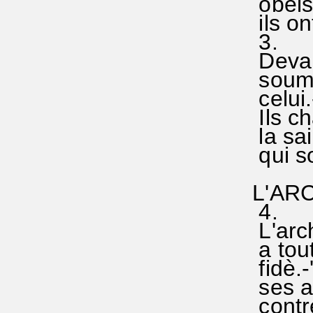
obéissa
ils ont
3.
Devant 
soumis
celui.
Ils ch
la sain
qui so
L'AR
4.
L'archa
a tout 
fidè.-'
ses an
contre l