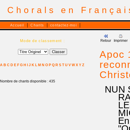
Chorals en França
Accueil
Chants
contactez-moi
Mode de classement :
Retour
Imprimer
Apoc 1
reconn
A
B
C
D
E
F
G
H
I
J
K
L
M
N
O
P
Q
R
S
T
U
V
W
X
Y
Z
Christ
Nombre de chants disponible : 435
NUN S
RA 14
LES A
MICHA
En héb
"Qui 