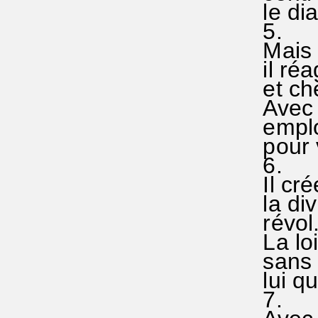
le diab
5.
Mais l
il réag
et cher
Avec fo
emploie
pour va
6.
Il crée
la divi
révol.-
La loi 
sans tr
lui qui
7.