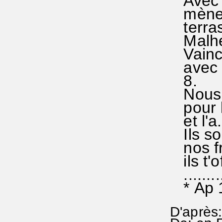
Avec s
mène la
terras.
Malheu
Vaincus
avec lui
8.
Nous te
pour le
et l'a.
Ils son
nos frè
ils t'of
..........
* Ap 1
D'après: