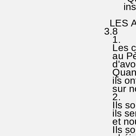
insinu
LES AN
1.
Les ch
au Pèr
d'avoir
Quand v
ils ont 
sur nou
2.
Ils son
ils ser
et nous
Ils son