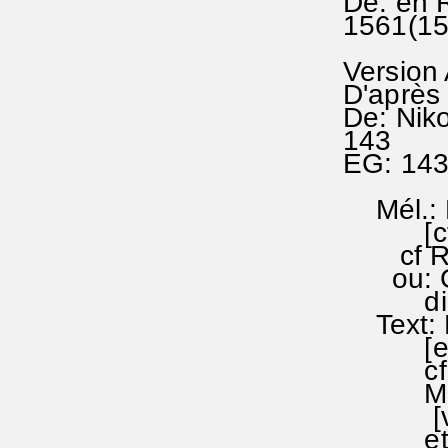
De: en 
1561(15
Version
D'après 
De: Nik
143
EG: 14
Mél.: H
[cf EG
cf RA 
ou: Geh
dieser
Text: N
[en EG
cf l'hy
Melan
[voir 
et: Da