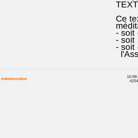
TEXTE e
Ce text
méditat
- soit 
- soit 
- soit 
l'Ass
10-08-
Administration
42545