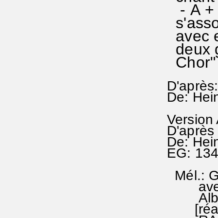
- A + t
s'assoc
avec el
deux g
Chor" 
D'après
De: Hei
Version
D'après
De: Hei
EG: 13
Mél.: G
avec m
Albert
[réada