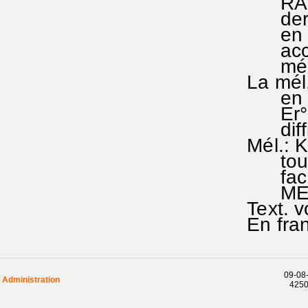
RA 128
der Er
en RA 1
accessi
mélod
La mél.
en EG 4
Er°de 
difficil
Mél.: K
toute s
facilite
MEINI
Text. v
En fran
09-08-
Administration
42500