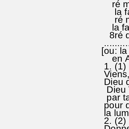
ré mi f
la fa 
ré m
la fa 
8ré do 
..........
[ou: l
en Al
1. (1)
Viens,
Dieu 
Dieu 
par ta 
pour q
la lumi
2. (2)
Donne 