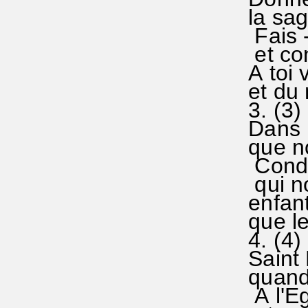
la sage
Fais -
et conn
A toi 
et du m
3. (3
Dans n
que no
Condui
qui no
enfants
que le 
4. (
Saint E
quand 
A l'Eg