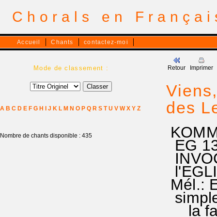
Chorals en França
Accueil
Chants
contactez-moi
Mode de classement :
Retour
Imprimer
Viens,
des L
A
B
C
D
E
F
G
H
I
J
K
L
M
N
O
P
Q
R
S
T
U
V
W
X
Y
Z
KOMM,
Nombre de chants disponible : 435
EG 134
INVOCA
l'EGL
Mél.: E
simple
la fa 