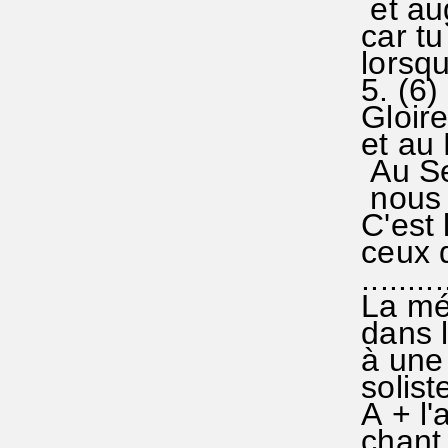
et aug
car tu 
lorsqu'
5. (6
Gloire
et au Fi
Au Sei
nous r
C'est l
ceux do
..........
La mél 
dans le
à une
solist
A + l'
chant j