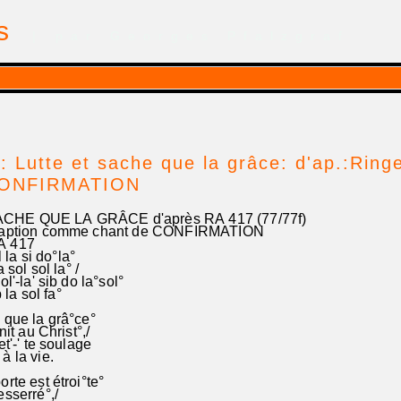
is
| par Georges Pfalzgraf
: Lutte et sache que la grâce: d'ap.:Ring
CONFIRMATION
CHE QUE LA GRÂCE d'après RA 417 (77/77f)
adaption comme chant de CONFIRMATION
A 417
la si do°la°
sol sol la° /
-la' sib do la°sol°
la sol fa°
 que la grâ°ce°
nit au Christ°,/
et'-' te soulage
à la vie.
orte est étroi°te°
esserré°,/