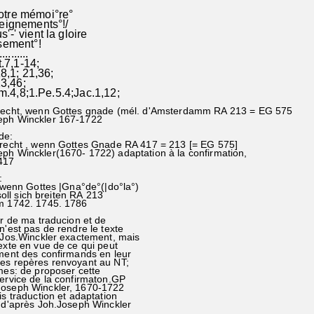
tre mémoi°re°
eignements°!/
-' vient la gloire
ssement°!
..........
7,1-14;
,1; 21,36;
3,46;
.4,8;1.Pe.5.4;Jac.1,12;
 recht, wenn Gottes gnade (mél. d'Amsterdamm RA 213 = EG 575
eph Winckler 167-1722
de:
 recht , wenn Gottes Gnade RA 417 = 213 [= EG 575]
ph Winckler(1670- 1722) adaptation à la confirmation,
417
:
enn Gottes |Gna°de°(|do°la°)
ll sich breiten RA 213
742. 1745. 1786
er de ma traducion et de
'est pas de rendre le texte
.Jos.Winckler exactement, mais
exte en vue de ce qui peut
ment des confirmands en leur
es repères renvoyant au NT;
mes: de proposer cette
ervice de la confirmaton.GP
oseph Winckler, 1670-1722
s traduction et adaptation
 d'après Joh.Joseph Winckler