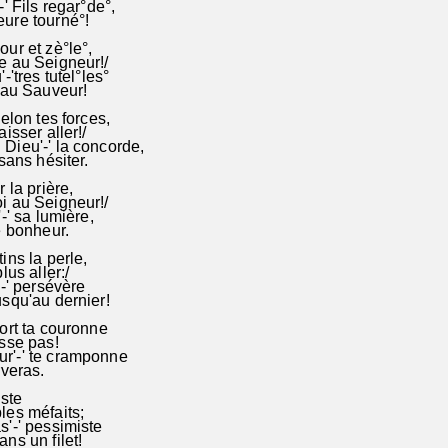
' Fils regar°de°,
ure tourné°!
ur et zè°le°,
e au Seigneur!/
-'tres tutel°les°
 au Sauveur!
elon tes forces,
isser aller!/
Dieu'-' la concorde,
sans hésiter.
 la prière,
i au Seigneur!/
-' sa lumière,
e bonheur.
ins la perle,
lus aller:/
'-' persévère
squ'au dernier!
ort ta couronne
sse pas!
'-' te cramponne
rveras.
iste
les méfaits;
'-' pessimiste
ns un filet!