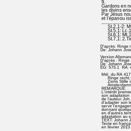
9.
Gardons en no
les divins ens
Par Jésus nous'
et l'épanou i
........................
St.2,1-2: Mt.
St.5,1: Lc.18
St.6,1: Mt.1
St.7,1: 2.Tim
D'après: Ringe
De: Johann Jos
Version Alleman
D'après : Ringe
De: Johann Jose
EG: 575.1 RA: 
Mél. du RA 417
Ringe recht,w
Zions Stille so
Amsterdamm 1
REMARQUE:
L'intérêt premi
son adaptation n
de l'auteur Joh
d'adapter son t
servir l'engage
donnant quelqu
en d'autres ter
adaptation au s
TEXT: Johann J
Texte en françai
en février 2013