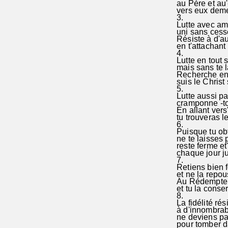
au Père et au'-
vers eux deme
3.
Lutte avec amo
uni sans cess
Résiste à d'au'
en t'attachant
4.
Lutte en tout s
mais sans te la
Recherche en 
suis le Christ 
5.
Lutte aussi par
cramponne -to
En allant vers'
tu trouveras l
6.
Puisque tu obt
ne te laisses p
reste ferme et
chaque jour ju
7.
Retiens bien f
et ne la repou
Au Rédempteur
et tu la conse
8.
La fidélité rés
à d'innombrab
ne deviens pas
pour tomber da