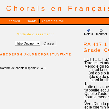
Chorals en França
Accueil
Chants
contactez-moi
Mode de classement :
Retour
Imprimer
RA 417.1.
Gnade |
A
B
C
D
E
F
G
H
I
J
K
L
M
N
O
P
Q
R
S
T
U
V
W
X
Y
Z
LUTTE ET SA
Traduct. et 
Mélodie du R
Nombre de chants disponible : 435
fa sol la sol 
8ré do sib la 
8do do do sol'
fa sol la sib 
1.
Lutte et sache
t'appelle et t'u
Qu'elle t'aide 
pour te mener 
2.
Vers Dieu la p
et le chemin r