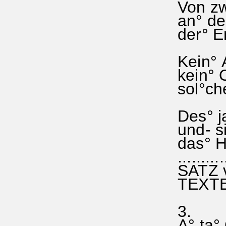
Von zwö
an° dei
der° E
Kein° A
kein° 
sol°ch
Des° j
und- s
das° Ha
...........
SATZ v
TEXTE
3.
A° ta°