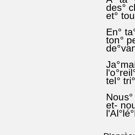
des° ch
et° tou
En° ta°
ton° pe
de°vant
Ja°mais
l'o°rei
tel° tr
Nous° 
et- no
l'Al°lé