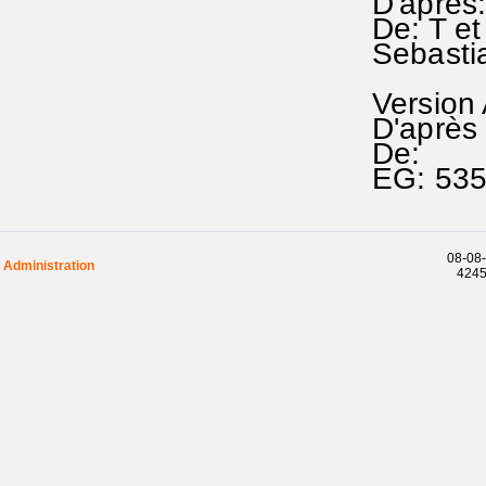
D'après
De: T et
Sebast
Version
D'après
De:
EG: 535
08-08-
Administration
42458