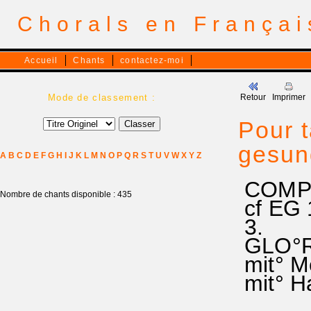
Chorals en França
Accueil
Chants
contactez-moi
Mode de classement :
Retour
Imprimer
Pour t
gesun
A
B
C
D
E
F
G
H
I
J
K
L
M
N
O
P
Q
R
S
T
U
V
W
X
Y
Z
COMPO
Nombre de chants disponible : 435
cf EG 
3.
GLO°RI
mit° M
mit° Ha