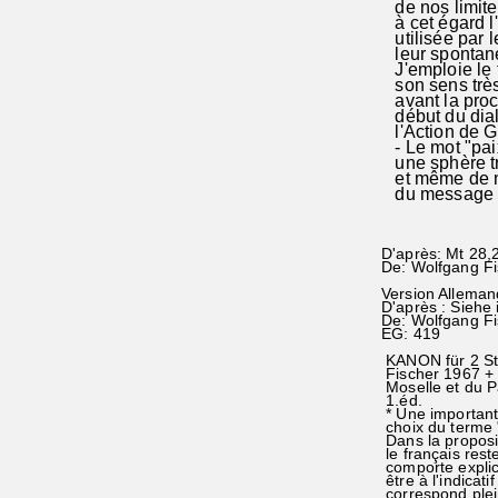
de nos limites 
à cet égard l
utilisée par l
leur spontanéi
J'emploie le 
son sens très
avant la proc
début du dialo
l'Action de 
- Le mot "paix
une sphère tr
et même de no
du message bi
D'après: Mt 28,2
De: Wolfgang Fi
Version Alleman
D'après : Siehe 
De: Wolfgang F
EG: 419
KANON für 2 St
Fischer 1967 +
Moselle et du P
1.éd.
* Une importan
choix du terme 
Dans la proposi
le français rest
comporte explic
être à l'indicat
correspond plei