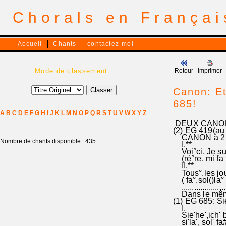
Chorals en França
Accueil
Chants
contactez-moi
Mode de classement :
Retour
Imprimer
Canon: Et
685!
A
B
C
D
E
F
G
H
I
J
K
L
M
N
O
P
Q
R
S
T
U
V
W
X
Y
Z
DEUX CANONS 
(2) EG 419(au
CANON à 2 voi
Nombre de chants disponible : 435
I.**
Voi°ci, Je sui
(ré°re, mi fa (
II.**
Tous°.les jour
( fa°.sol()la° 
.......................
Dans le même 
(1) EG 685: S
I.
Sie'he',ich
si'la', sol' fa