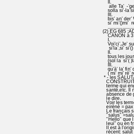
II.
alle Ta' -'ge
solla si
III.
bis' an' d
si' mi'()mi
......................
(2) EG 685 :A
CANON à 3
I.
Voi'ci',Je' s
si'la',si' si'() 
II.
tous les jours' 
(sol la si'( )la
III.
qu'à' la' fi
( mi' mi' ré' 
* - les SALUT
CONSTRUITES
terme qui engl
santé,etc. Il 
absence de g
le dire.
Voir les terme
eirènè = pax 
Le français sa
"salus" =salut
"Hello" que l'
leui" ou en fr
Il est à l'orig
récent: salut