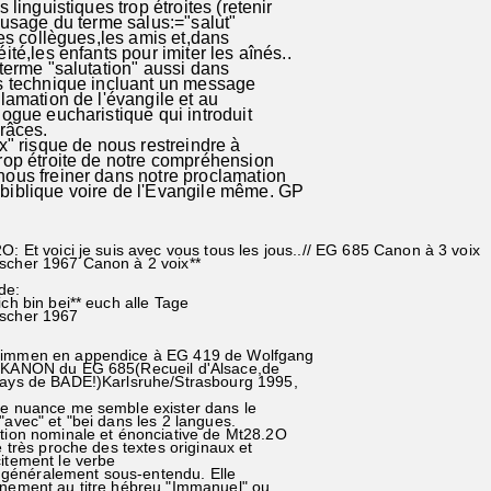
linguistiques trop étroites (retenir
'usage du terme salus:="salut"
es collègues,les amis et,dans
té,les enfants pour imiter les aînés..
terme "salutation" aussi dans
 technique incluant un message
lamation de l'évangile et au
gue eucharistique qui introduit
Grâces.
" risque de nous restreindre à
op étroite de notre compréhension
us freiner dans notre proclamation
blique voire de l'Evangile même. GP
O: Et voici je suis avec vous tous les jous..// EG 685 Canon à 3 voix
scher 1967 Canon à 2 voix**
de:
ich bin bei** euch alle Tage
ischer 1967
immen en appendice à EG 419 de Wolfgang
 KANON du EG 685(Recueil d'Alsace,de
ays de BADE!)Karlsruhe/Strasbourg 1995,
te nuance me semble exister dans le
"avec" et "bei dans les 2 langues.
tion nominale et énonciative de Mt28.2O
e très proche des textes originaux et
itement le verbe
if généralement sous-entendu. Elle
nement au titre hébreu "Immanuel" ou