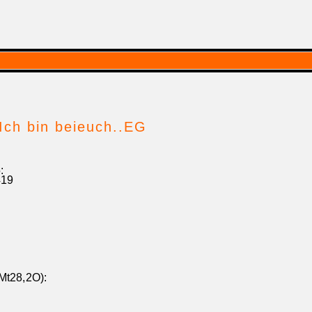
Ich bin beieuch..EG
5:
419
 (Mt28,2O):