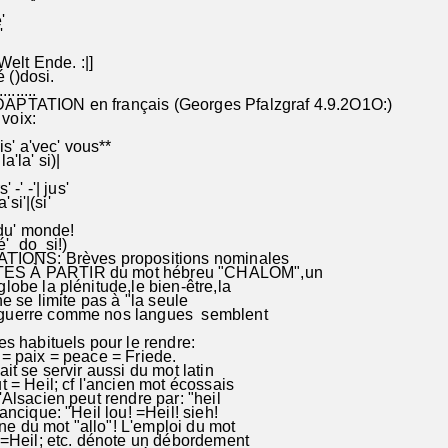
'
'-la'si'
er' Welt Ende. :|]
' ré ()dosi.
........
DAPTATION en français (Georges Pfalzgraf 4.9.2O1O:)
 voix:
uis' a'vec' vous**
la'la' si)|
-' -'| jus'
'si'|(si'
n' du' monde!
ré'_do_si!)
ATIONS: Brèves propositions nominales
 À PARTIR du mot hébreu "CHALOM",un
obe la plénitude,le bien-être,la
ne se limite pas à "la seule
uerre comme nos langues semblent
s habituels pour le rendre:
= paix = peace = Friede.
it se servir aussi du mot latin
 = Heil; cf l'ancien mot écossais
Alsacien peut rendre par: "heil
ancique: "Heil lou! =Heil! sieh!
ine du mot "allo"! L'emploi du mot
 =Heil; etc. dénote un débordement