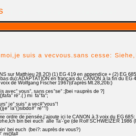
is
| par Georges Pfalzgraf
moi,je suis a vecvous.sans cesse: Siehe,
sur Matthieu 28.2O) (1) EG 419 en appendice + (2) EG 68
 bas du):ADAPTATION en français du CANON à la fin du EG 
x de Wolfgang Fischer 1967(d'après Mt.28,20b:)
s avec° vous°. sans ces°se° ;[bei =auprès de ?]
)fafa° ré°.( ) mi fa°fa°;
s° je° suis° a vec#°vous°!
()je° la°()sibdo#° ré°°!)
.......................
ordre de pensée,j'ajoute ici le CANON à 3 voix du EG 685:
iehe,Ich bin bei euch alle Ta'-'ge (de Rolf SCHWEIZER 1986
' bin' bei euch (bei?: auprès de vous?)
#' mi()fa#