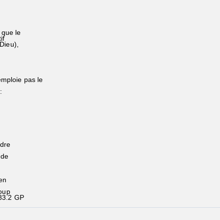
a
 que le
tif
Dieu),
mploie pas le
:
ndre
e de
fen
oup
83.2 GP