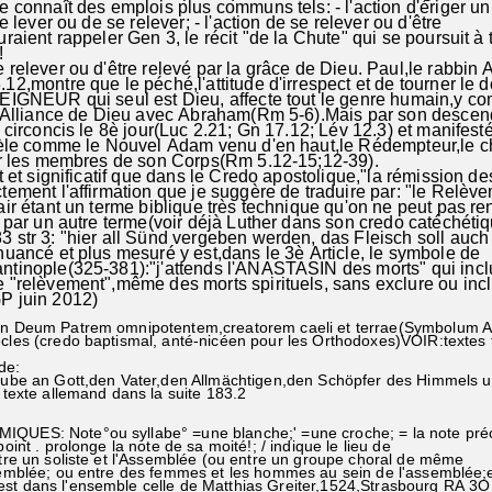
 connaît des emplois plus communs tels: - l'action d'ériger un
e lever ou de se relever; - l'action de se relever ou d'être
raient rappeler Gen 3, le récit "de la Chute" qui se poursuit à 
!
relever ou d'être relevé par la grâce de Dieu. Paul,le rabbin 
2,montre que le péché,l'attitude d'irrespect et de tourner le 
EIGNEUR qui seul est Dieu, affecte tout le genre humain,y co
l'Alliance de Dieu avec Abraham(Rm 5-6).Mais par son descend
 circoncis le 8è jour(Luc 2.21; Gn 17.12; Lév 12.3) et manifest
vèle comme le Nouvel Adam venu d'en haut,le Rédempteur,le ch
ur les membres de son Corps(Rm 5.12-15;12-39).
nt et significatif que dans le Credo apostolique,"la rémission d
ement l'affirmation que je suggère de traduire par: "le Relèv
ir étant un terme biblique très technique qu'on ne peut pas re
 par un autre terme(voir déjà Luther dans son credo catéchéti
str 3: "hier all Sünd vergeben werden, das Fleisch soll auch
uancé et plus mesuré y est,dans le 3è Article, le symbole de
tinople(325-381):"j'attends l'ANASTASIN des morts" qui inclu
 "relèvement",même des morts spirituels, sans exclure ou inc
P juin 2012)
in Deum Patrem omnipotentem,creatorem caeli et terrae(Symbolum A
cles (credo baptismal, anté-nicéen pour les Orthodoxes)VOIR:textes f
de:
laube an Gott,den Vater,den Allmächtigen,den Schöpfer des Himmels u
e texte allemand dans la suite 183.2
UES: Note°ou syllabe° =une blanche;' =une croche; = la note pr
oint . prolonge la note de sa moité!; / indique le lieu de
tre un soliste et l'Assemblée (ou entre un groupe choral de même
semblée; ou entre des femmes et les hommes au sein de l'assembl
t dans l'ensemble celle de Matthias Greiter,1524,Strasbourg RA 3