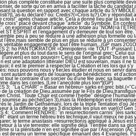
ion plus complète constituée par une suite plus complète devi
oriser, de sorte qu'on en arriva à faciliter la tâche du candidat 
sant la question en rapport avec chaque article du SYMBOLE: 
disti?(L'as-tu déclaré? ou: Credis?(=Crois tu?).On y répondait a
 crois!" après chaque article. Cela a donné lieu par la suite 
"Je crois" placé devant chaque "article" du Symbole. En confes
c", on exprimait d'abord l'allégeance totale au "NOM(=à l'ET
et ST ESPRIT et l'engagement d'y demeurer de tout son être. 
" semble peu à peu se réduire à une adhésion plus formelle où l
ut l'être,mais semble de plus en plus se réduire à un consente
ns véritable engagement de tout l'être humain...(GP mars 2O1O
2: ho PANTOKRATÔR =Omnipotens =le TOUT -Puissant: Le 
 légère,et plus du tout dans le sens de l'original grec: Celui qui
 (l'univers) en son pouvoir= Celui qui tient le grand Tout en sa
en est une adaptation littérale! DIEU est souverain, mais il ne f
uoi; il est le premier à respecter la Création et les lois qui s'y
ses: nous pouvons nous y fier,les étudier et nous en servir da
 sont autant de sujets de louanges,de bénédictions et d'actio
st tout le contraire d'un sorcier ou d'une fée avec sa baguette
me dans les contes. [Lire l'anecdote plus loin*](GP)
: "La CHAIR" = Basar en hébreu= sarks en grec bibl.(="Car
tie de la création de Dieu,assumée par le Fils de Dieu,transfigu
t. en Christ. "Toute Chair est comme l'herbe" désigne l'humanité
t soumise au péché(Gen 3),mais la Rédemption est intervenue 
près le Jardin de Gethsémani, lors de la triple Tentation d'où J
queur à la différence de ses 3 disciples les plus en vue!(cf Ge
: Comment RENDRE: "in resurrectionem carnis" [eis sarko
 étant un terme hébreu très technique,il vaut mieux ne pas y
arer; le terme anastasis =resurrectionis appliqué à Jésus est 
tour à la vie terrestre: elle signifie déjà "l'entrée dans sa gloi
me si la plénitude n'en est signifiée que par l'Ascension (Ac 
 est devenu un terme spécifique émanant des 4 Evangiles. Po