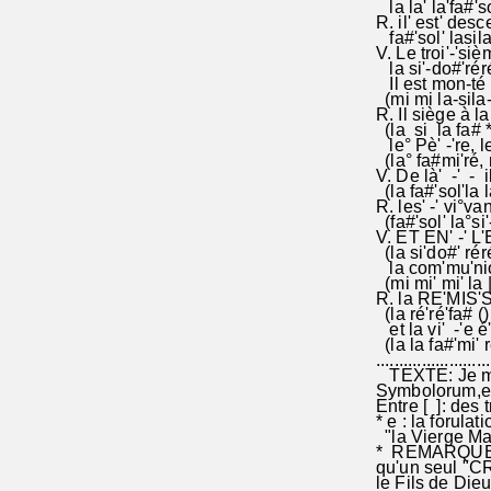
la la' la'fa#'s
R. il' est' des
fa#'sol' lasila
V. Le troi'-'si
la si'-do#'réré
Il est mon-té 
(mi mi la-sila
R. Il siège à l
(la si la fa# *s
le° Pè' -'re, l
(la° fa#mi'ré,
V. De là' -' - il
(la fa#'sol'la 
R. les' -' vi°van
(fa#'sol' la°si'
V. ET EN' -' 
(la si'do#' réré
la com'mu'nion
(mi mi' mi' la |
R. la RE'MIS'
(la ré'ré'fa# ()
et la vi' -'e é
(la la fa#'mi' r
.....................
TEXTE: Je me 
Symbolorum,e
Entre [ ]: des 
* e : la forula
"la Vierge Mar
* REMARQUE 1 
qu'un seul "C
le Fils de Dieu