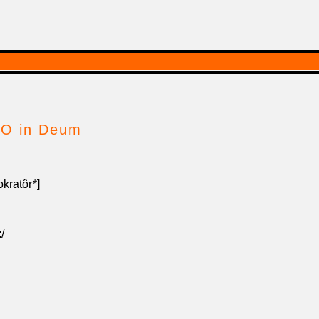
DO in Deum
kratôr*]
:/