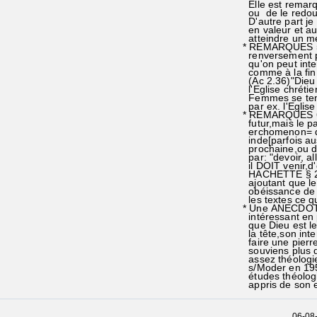
Elle est remarq
ou de le redoubl
D'autre part je
en valeur et au
atteindre un mei
* REMARQUES 5: 
renversement pl
qu'on peut int
comme à la fin 
(Ac 2.36)"Dieu 
l'Eglise chrétie
Femmes se tenant
par ex. l'Eglis
* REMARQUES 6 
futur,mais le pa
erchomenon= d'où
inde[parfois au
prochaine,ou du 
par: "devoir, all
il DOIT venir,d'
HACHETTE § 267)
ajoutant que le 
obéissance de F
les textes ce qu
* Une ANECDOTE
intéressant en p
que Dieu est le
la tête,son inter
faire une pierre
souviens plus d
assez théologie
s/Moder en 1955
études théologi
appris de son 
06-08-