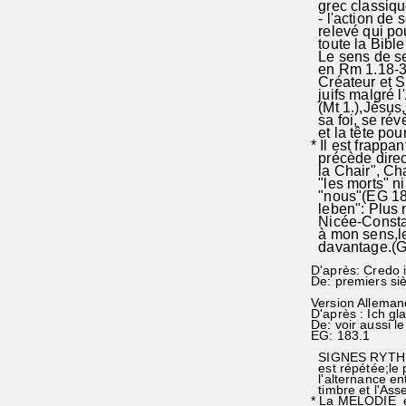
grec classique
- l'action de s
relevé qui pou
toute la Bible
Le sens de se 
en Rm 1.18-3.1
Créateur et S
juifs malgré 
(Mt 1.),Jésus,
sa foi, se ré
et la tête po
* Il est frappa
précède direct
la Chair", Cha
"les morts" ni
"nous"(EG 183 
leben": Plus n
Nicée-Constan
à mon sens,le
davantage.(G
D'après: Credo 
De: premiers siè
Version Alleman
D'après : Ich g
De: voir aussi l
EG: 183.1
SIGNES RYTHMIQ
est répétée;le p
l'alternance en
timbre et l'As
* La MELODIE es