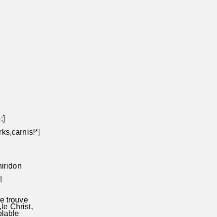
;]
ks,carnis!*]
hiridon
!
e trouve
le Christ,
blable