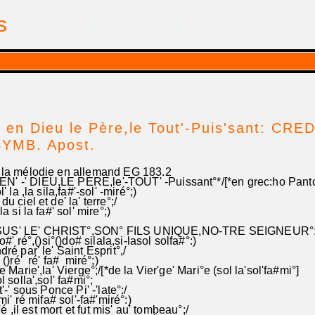
is
| par Georges Pfalzgraf
en Dieu le Père,le Tout'-Puis'sant: CRE
SYMB. Apost.
te et la mélodie en allemand EG 183.2
EN' -' DIEU,LE PERE,le'-TOUT' -Puissant°*/[*en grec:ho Panto
ol' la ,la sila,fa#'-sol' -miré°;)
 du ciel et de' la' terre°;/
la si la fa#' sol' mire°;)
'SUS' LE' CHRIST°,SON° FILS UNIQUE,NO-TRE SEIGNEUR°
do#' ré°,()si°()do# silala,si-lasol solfa#°:)
ndré par' le' Saint Esprit°,/
asila ()ré' ré' fa# miré°;)
e Marie',la' Vierge°;/[*de la Vier'ge' Mari°e (sol la'sol'fa#mi°]
ol solla',sol' fa#mi°;
ert'-' sous Ponce Pi' -'late°:/
mi' ré mifa# sol'-fa#'miré°:)
i'é ,il est mort et fut mis' au' tombeau°;/