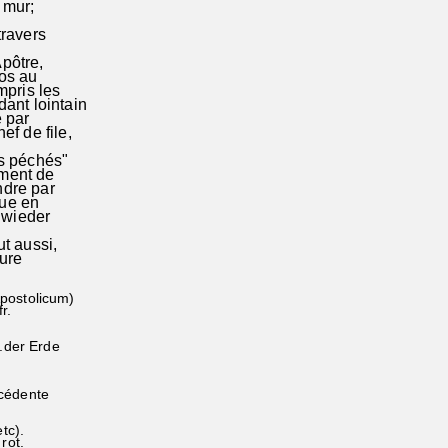
 mur;
travers
Apôtre,
dos au
mpris les
ant lointain
é par
ef de file,
es péchés"
ement de
ndre par
que en
 wieder
t aussi,
lure
postolicum)
r.
.der Erde
écédente
ée;etc).
O rot.