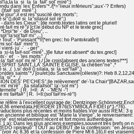
ol'la,la la si la la fa#' sol' miré°;)
cendu dans' les' Enfers°*./[*="lieux inférieurs";aux'-'? Enfers)
 ()fa#' sol' miré°.)
ème jour°,il est res°suscité des morts°;
 si°(),do# si la°silasol sol ré°;)
- dans les Cieux°: [de nomb.textes latins ont le pluriel!
-ré fa# mi ré°)/ [cf.le début du NP et le texte grec]
a *Droi°te' -' de Dieu°, ..
ol°la'sol'fa# mi° ,..)
e Tout' - 'Puissant°*!/[*en grec: ho Pantokratôr!]
 mi sol'-fa#' miré°!)
 vient- ju' -' - ger° ..
la si-la fa#-sol'-miré°..)[le futur est absent* du tex.grec!]
ts'-' et' - 'les morts° ./
-la' fa#'-sol' mi ré° )./ [Je crois]absent des anciens textes!***]
L'ESPRIT SAINT.,LA' SAINTE EGLISE, la chétien°ne° ,*
 si. ,( ),si' do# () silala, si la sol°fa#°,)
|des saints°*,/ [ou/et:|du Sanctuaire(céleste)?: Heb 8.2,12,24
la si° * ,/
SION DES' PE'CHES°,|le relèvement° de'-'la Chair°[BAZAR,sar
 mi' mi'ré° , |la silafa#sol° la'-'sol mi°)
'ternelle° .| R. I+II: A' - 'MEN -°!
é mi fa#fa#° | R. I+II:(sol'fa#'mi-ré°!)
.......................................................
réfère à l'excellent ouvrage de: Dentzinger-Schönmetz,Enc
d.36 emendata,HERDER 1976(SYMBOLA FIDEI p*1-*76).
traductions plus récentes et moins fiables.Voir aussi REM.: 3 q 
tion ancienne et biblique est "Marie la Vierge", le renversement:
ie" est relativement récent et fort moins authentique.
a): Dans les plus anciens exemples,souvent très brefs on n
REDO =pisteuô" TOUT au DEBUT de la confession: "en Jésus,
"(voir Ac 8.36 et la confession de Piere Mt 6.16).Il est vraisem