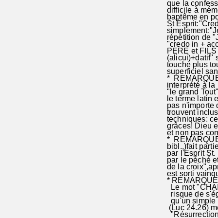
que la confess
difficile à mém
baptême en po
St Esprit:"Cre
simplement:"Je
répétition de 
"credo in + ac
PERE et FILS 
(alicui)+datif
touche plus to
superficiel sa
* REMARQUES 
interprété à la
"le grand Tout"
le terme latin 
pas n'importe q
trouvent inclu
techniques: ce
grâces! Dieu e
et non pas com
* REMARQUES 3
bibl.,)fait par
par l'Esprit S
par le péché e
de la croix",a
est sorti vain
* REMARQUES 4
Le mot "CHAIR"
risque de s'ég
qu'un simple re
(Luc 24.26) mê
"Résurrection