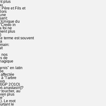
nt plus
au
Père et Fils et
lors
à une
sant:
RE)Unique du
"Credo in
a foi ne
ment plus
)
terme est souvent
 a
 main:
ait
ns nos
ns de
 magique
nis" en latin
rée
 affectée
à "l'arbre
ésus
n 3)GP 2O1O)
s anastasin]?
 toucher, au
bien plus
re"
1). Le mot
urtant le