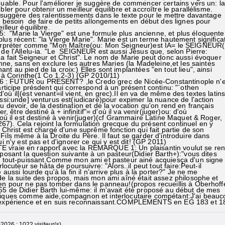
uable. Pour l'améliorer je suggère de commencer certains vers un: l
er pour obtenir un meilleur équilibre et accroître le parallélisme.
 suggère des ralentissements dans le texte pour le mettre davantage
 besoin de faire de petits allongements en début des lignes pour
lleur équilibre.
"Marie la Vierge" est une formule plus ancienne, et plus éloquente
us récent: "la Vierge Marie". Marie est un terme hautement significa
erpréter comme "Mon Maître(ou: Mon Seigneur)est IA= le SEIGNEUR(
de l'Allelu-ia. "Le SEIGNEUR est aussi Jésus que, selon Pierre:
a fait Seigneur et Christ". Le nom de Marie peut donc aussi évoquer
nne, sans en exclure les autres Maries (la Madeleine,et les saintes
 au pied de la croix:) Elles sont implantées "en tout lieu", ainsi
e à Corinthe(1 Co 1.2-3) (GP 2010/11)
: FUTUR ou PRESENT? ,le Credo grec de Nicée-Constantinople n'e
rticipe présdent qui correspond à un présent continu: "`othen
 il|(est venant=il vient, en grec).Il en va de même des textes latins
ssi:unde] venturus est(iudicare)pour expimer la nuance de l'action
devoir, de la destination et de la vocation qu'on rend en français
er, être destiné à + infinitif"= d'où il va venir(juger)ou: d'où
où il est destiné à venir(juger)(cf Grammaire Latine Maquet & Roger,
. Cela rejoint la formulation grecque du présent continuel en y
Christ est chargé d'une suprême fonction qui fait partie de son
ils même à la Droite du Père. Il faut se garder d'introduire dans
i n'y est pas et d'ignorer ce qui y est dit! (GP 2011)
 vraie en rapport avec la REMARQUE 1: Un plaisantin voulut se re
osant la question suivante à un pasteur(Didier Barth+):"vous dites
 tout-puissant.Comme mon ami et pasteur ainé acquiesça d'un sign
locuteur se hâta de poursuivre: "Alors..il peut tout faire:Peut-il
 aussi lourde qu'à la fin il n'arrive plus à la porter?" Je ne me
e la suite des propos, mais mon ami aîné était assez philosophe et
n pour ne pas tomber dans le panneau!(propos recueillis à Oberhof
 de Didier Barth lui-même: il m'avait été proposé au début de mes
ques comme aide,compagnon et interlocutaire compétant:J'ai beauc
expérience et en suis reconnaissant.COMPLEMENTS en EG 183 et 1
2026 : 1022 visiteur(s)