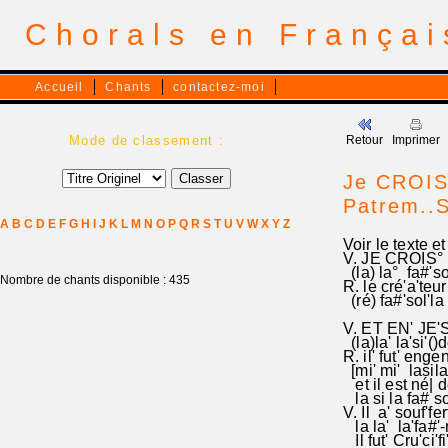
Chorals en França
Accueil
Chants
contactez-moi
Mode de classement :
Retour
Imprimer
Je CROIS 
Patrem..
A
B
C
D
E
F
G
H
I
J
K
L
M
N
O
P
Q
R
S
T
U
V
W
X
Y
Z
Voir le tex
V. JE CROIS° 
(la) la° fa#'s
Nombre de chants disponible : 435
R. le cré'a'teur
(ré) fa#'sol'la 
V. ET EN' JE
(la)la' la'si'()
R. il' fut' enge
[mi' mi' l
et il est né| d
la si la fa# s
V. Il a' souf'f
la la' la'fa#'-
Il fut' Cru'ci'f