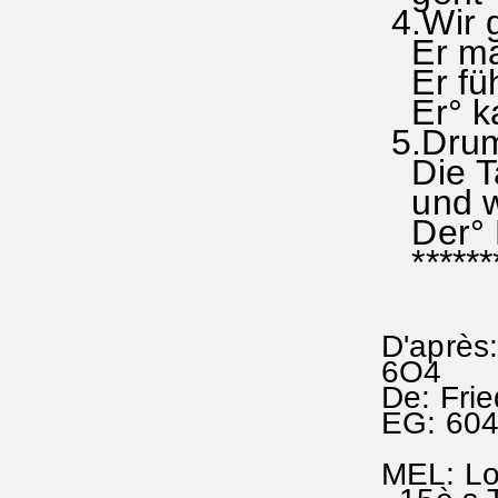
4.Wir g
Er mach
Er füh
Er° kan
5.Drum 
Die Ta.
und wie
Der° He
*******
D'après:
6O4
De: Fri
EG: 60
MEL: Lo