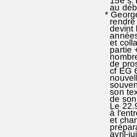
15è s.T
au début
* George
rendre 
devint 
années 
et colla
partie 
nombreus
de pros
cf EG 6
nouvelle
souvent 
son text
de son 
Le 22.9
à l'entr
et chant
prépara 
avril-j