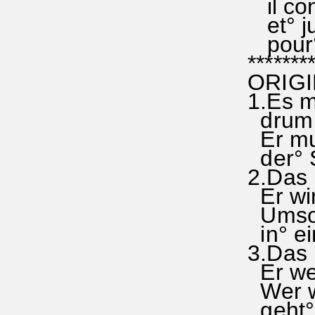
il co
et° jus
pour° n
********
ORIGIN
1.Es mu
drum l
Er muss
der° St
2.Das F
Er wird
Umsons
in° ein
3.Das R
Er wehr
Wer wi
geht° E