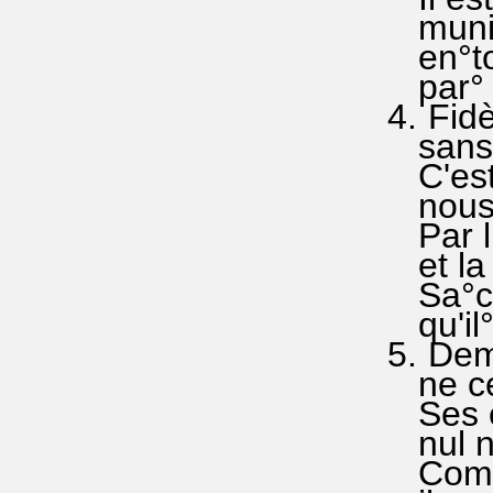
muni d
en°tou
par° so
4. Fidè
sans 
C'est l
nous re
Par lu
et la v
Sa°cho
qu'il° 
5. Deme
ne ces
Ses œu
nul ne.
Comme i