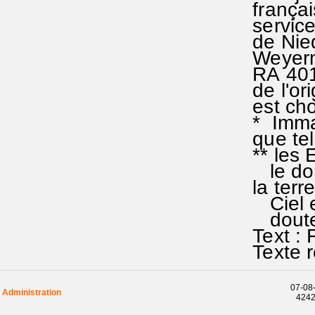
françai
service 
de Nied
Weyermül
RA 401 
de l'ori
est chos
* Immanu
que tel 
** les E
le doma
la terre
Ciel et 
doute a
Text : 
Texte r
07-08-
Administration
42425