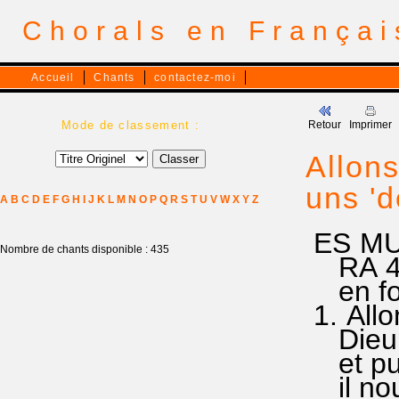
Chorals en França
Accueil
Chants
contactez-moi
Mode de classement :
Retour
Imprimer
Allons
uns '
A
B
C
D
E
F
G
H
I
J
K
L
M
N
O
P
Q
R
S
T
U
V
W
X
Y
Z
ES MU
Nombre de chants disponible : 435
RA 4O1
en fonc
1. All
Dieu v
et pui
il nous