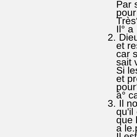
Par sa
pour no
Très° 
Il° a p
2. Dieu
et res.
car so
sait va
Si les
et pre
pour° 
à° caus
3. Il n
qu'il 
que lu
a le.po
Il est 