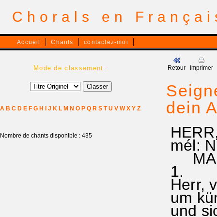
Chorals en França
Accueil
Chants
contactez-moi
Mode de classement :
Retour
Imprimer
Seigne
dein 
A
B
C
D
E
F
G
H
I
J
K
L
M
N
O
P
Q
R
S
T
U
V
W
X
Y
Z
HERR,
Nombre de chants disponible : 435
mél: Nu
MARRI
1.
Herr, v
um kün
und si