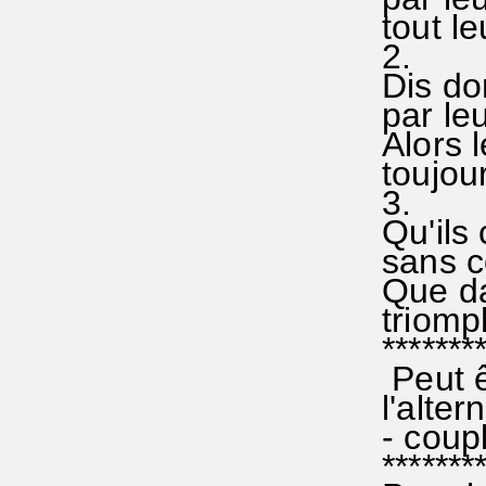
tout l
2.
Dis don
par leu
Alors l
toujour
3.
Qu'ils 
sans c
Que da
triomph
********
Peut ê
l'alter
- coupl
********