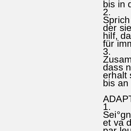
bis in
Sprich
der sie
hilf, 
für im
3.
Zusamm
dass ni
erhalt
bis an
ADA
1.
Sei°gne
et va d
par leu