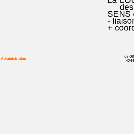
La LOUA
des voi
SENS de
- liaiso
+ coordi
08-08
Administration
42449