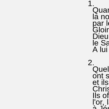
1.
Quand 
la 
par le
Gloi
Dieu e
le Sau
A lui n
2
Quelq
ont sui
et ils
Christ,
Ils off
l'or, 
à Jésu