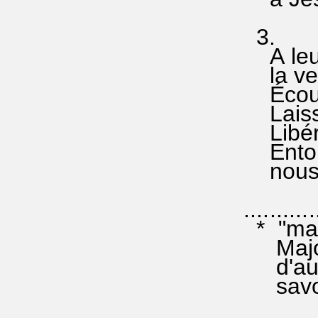
3.
A leur
la ven
Écouto
Laisso
Libéré
Entour
nous v
...........
* "mag
Major 
d'autor
savoir