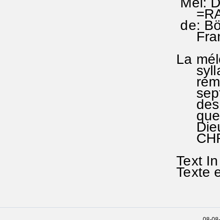
Mél: Da
=RA 44/
de: Böh
Frankf
La mélo
syllabe
remarq
septifo
des chi
que,(se
Dieu [
CHRI
Text In 
Texte e
08-08-