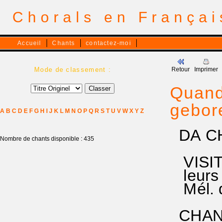
Chorals en França
Accueil
Chants
contactez-moi
Mode de classement :
Retour
Imprimer
Quand 
gebore
A
B
C
D
E
F
G
H
I
J
K
L
M
N
O
P
Q
R
S
T
U
V
W
X
Y
Z
DA CH
Nombre de chants disponible : 435
VISITE
leurs
Mél. d
CHAN