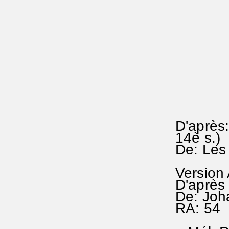
D'après:
14è s.)
De: Les
Version
D'après 
De: Joh
RA: 54