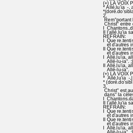
(+) LA VOIX 
* Allé.lu'ia -, 
*(doré.do'sibla
2.
Rem°portant la°
Christ° entre 
I Chantons.,da
II l'allé.lu'ia 
REFRAIN:
I Que re.tenti
et d'autres in
II Que re.tent
et d'autres in
I Allé.lu'ia, all
Allé-lu-ia°. :
II Allé.lu'ia, al
Allé-lu-ia°.
(+) LA VOIX 
* Allé.lu'ia -,|
* (doré.do'sibl
3.
Christ° est aup
dans° la céle
I Chantons.dan
II l'allé.lu'ia s
REFRAIN:
I Que re.tenti
et d'autres ins
II Que re.tent
et d'autres in
I Allé.lu'ia, all
Allé-lu-ia°. :