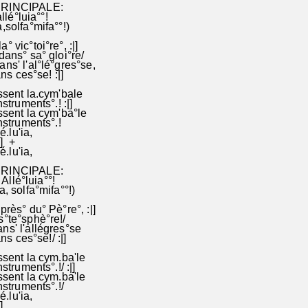
PRINCIPALE:
allé°luia°°!
,solfa°mifa°°!)
 vic°toi°re°, :|]
dans° sa° gloi°re/
ns' l'al°lé°gres°se,
sans ces°se! :|]
ssent la.cym'bale
struments°.! :|]
issent la cym'ba°le
struments°.!
é.lu'ia,
|] +
lé.lu'ia,
PRINCIPALE:
 Allé°luia°°!
a, solfa°mifa°°!)
rès° du° Pè°re°, :|]
s°te°sphè°re!/
s' l'allégres°se
ans ces°se!/ :|]
ssent la cym.ba'le
truments°.!/ :|]
issent la cym.ba'le
struments°.!/
é.lu'ia,
|]