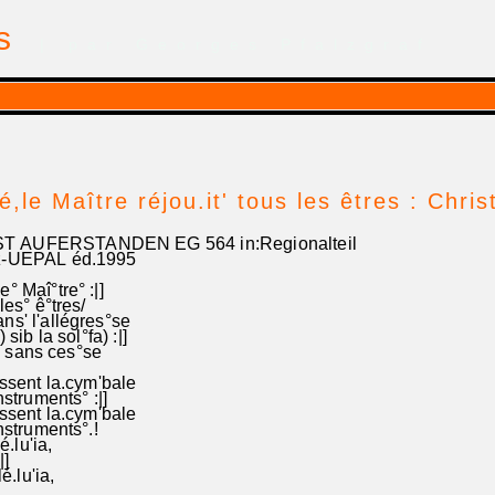
is
| par Georges Pfalzgraf
,le Maître réjou.it' tous les êtres : Chris
T AUFERSTANDEN EG 564 in:Regionalteil
z-UEPAL éd.1995
° Maî°tre° :|]
les° ê°tres/
ns' l'allégres°se
sib la sol°fa) :|]
()ia sans ces°se
issent la.cym'bale
struments° :|]
issent la.cym'bale
nstruments°.!
é.lu'ia,
|]
lé.lu'ia,