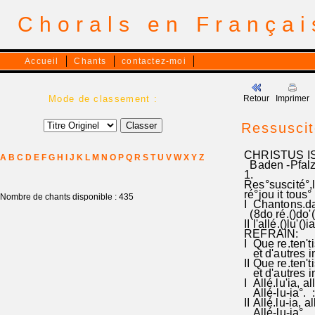
Chorals en França
Accueil
Chants
contactez-moi
Mode de classement :
Retour
Imprimer
Ressuscité
CHRISTUS IS
A
B
C
D
E
F
G
H
I
J
K
L
M
N
O
P
Q
R
S
T
U
V
W
X
Y
Z
Baden -Pfal
1.
Res°suscité°,le
ré°jou it tous° 
Nombre de chants disponible : 435
I Chantons.da
(8do ré.()do'() 
II l'allé.()lu'
REFRAIN:
I Que re.ten't
et d'autres in
II Que re.ten't
et d'autres i
I Allé.lu'ia, all
Allé-lu-ia°. :
II Allé.lu-ia, al
Allé-lu-ia°.