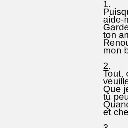
1.
Puisqu
aide-m
Garde 
ton amo
Renouve
mon bo
2.
Tout, 
veuille
Que je
tu peu
Quand 
et chez
3.