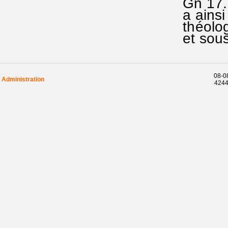
Gn 17.1
a ainsi
théolog
et sous
08-08
Administration
42442