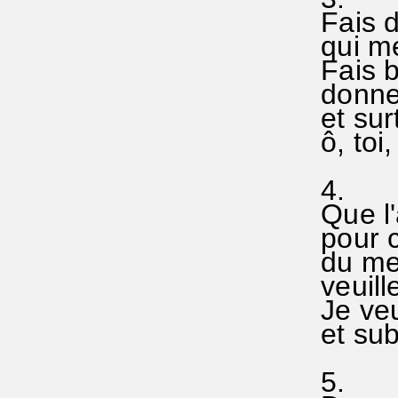
Fais d
qui me 
Fais br
donne 
et surt
ô, toi
4.
Que l'
pour ce
du men
veuille
Je veu
et subi
5.