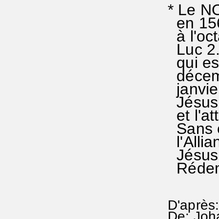
* Le N
en 1562
à l'oc
Luc 2.
qui est
décemb
janvier
Jésus,
et l'at
Sans ce
l'Alli
Jésus n
Rédemp
D'après:
De: Joh