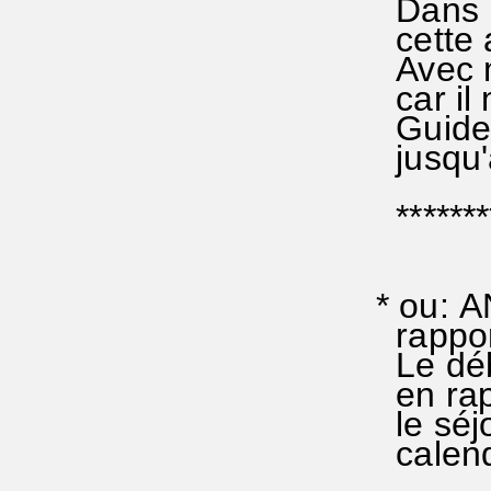
Dans l
cette 
Avec m
car il 
Guide-
jusqu'
********
* ou: A
rappor
Le déb
en rap
le séj
calendr