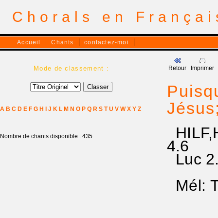
Chorals en França
Accueil
Chants
contactez-moi
Mode de classement :
Retour
Imprimer
Puisq
Jésus
A
B
C
D
E
F
G
H
I
J
K
L
M
N
O
P
Q
R
S
T
U
V
W
X
Y
Z
HILF,H
Nombre de chants disponible : 435
4.6
Luc 2
Mél: T