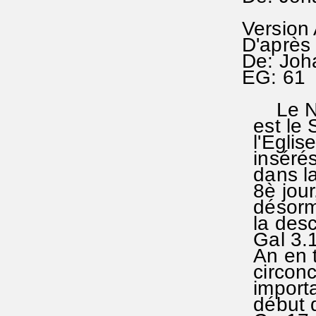
Version
D'après 
De: Joh
EG: 61 
Le NT d
est le S
l'Eglis
insérés
dans la 
8è jour
désormai
la desc
Gal 3.1
An en ta
circonc
importa
début de