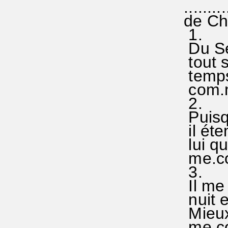
..........
de Chr
1.
Du Sei
tout su
temps,
com.me
2.
Puisque
il éten
lui qui
me.con
3.
Il me 
nuit et
Mieux 
me.con