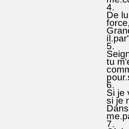
4.
De lui
force, 
Grande
il.par
5.
Seigne
tu m'en
comme
pour.so
6.
Si je v
si je 
Dans l
me.par'
7.