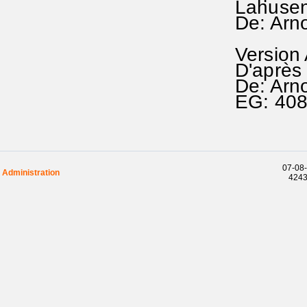
Lahuse
De: Arn
Version
D'après 
De: Arn
EG: 40
07-08-
Administration
42437