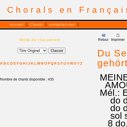
Chorals en França
Accueil
Chants
contactez-moi
Mode de classement :
Retour
Imprimer
Du Sei
gehört
A
B
C
D
E
F
G
H
I
J
K
L
M
N
O
P
Q
R
S
T
U
V
W
X
Y
Z
MEINE
Nombre de chants disponible : 435
AMOUR 
Mél.: 
do do 
do do 
sol sol
8 do.do