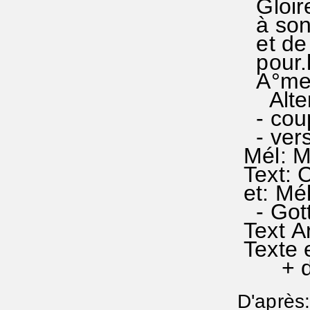
Gloire
à son 
et de 
pour.le
A°men°
Alter
- coup
- vers
Mél: M
Text: 
et: Mé
- Gott
Text 
Texte 
+ doxo
D'après: