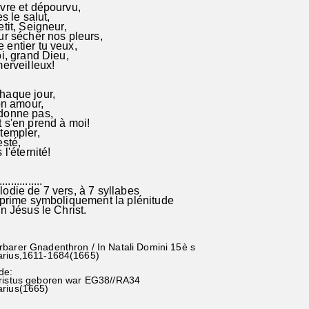
vre et dépourvu,
es le salut,
tit, Seigneur,
ur sécher nos pleurs,
entier tu veux,
i, grand Dieu,
erveilleux!
haque jour,
on amour,
donne pas,
 s'en prend à moi!
templer,
esté,
l'éternité!
...............
die de 7 vers, à 7 syllabes
ime symboliquement la plénitude
Jésus le Christ.
barer Gnadenthron / In Natali Domini 15è s
arius,1611-1684(1665)
de:
hristus geboren war EG38//RA34
arius(1665)