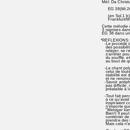
Mél: Da Christu
EG 38(Mi:2#)
(en Sol,1 b)15
Frankfurt/Ma
Cette mélodie d
3 reprises dans
EG 38 dans une 
*REFLEXIONS: 
-Le procédé de
des possibilit
relayer, se repo
s'arrêter pour 
du souffle, et 
au bout de qu
-Le chant polyp
celui de toute 
stabilité est da
et ne renonce 
-Savoir antipho
pas difficile, 
préalable à la 
-Tout fait pense
à ce qu'avait éc
inspiraient co
n'importe quoi
"Weniger kann 
Bien!) Il peut 
contenter de m
prendre des init
Mais cela n'es