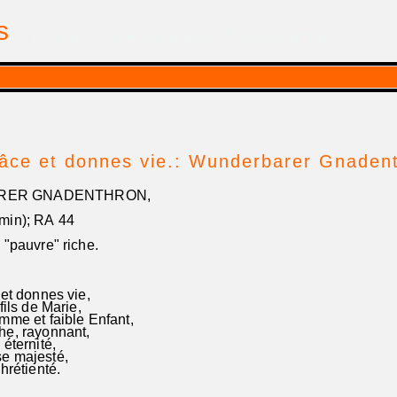
is
| par Georges Pfalzgraf
râce et donnes vie.: Wunderbarer Gnaden
ER GNADENTHRON,
min); RA 44
"pauvre" riche.
 et donnes vie,
fils de Marie,
mme et faible Enfant,
he, rayonnant,
ute éternité,
e majesté,
hrétienté.