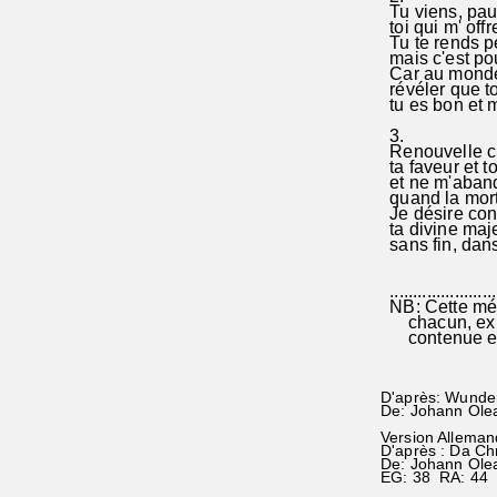
Tu viens, pau
toi qui m' offr
Tu te rends pe
mais c'est po
Car au monde 
révéler que to
tu es bon et m
3.
Renouvelle c
ta faveur et t
et ne m'aban
quand la mort
Je désire con
ta divine maj
sans fin, dans 
.......................
NB: Cette mélo
chacun, expr
contenue en 
D'après: Wunder
De: Johann Ole
Version Alleman
D'après : Da C
De: Johann Ole
EG: 38 RA: 44