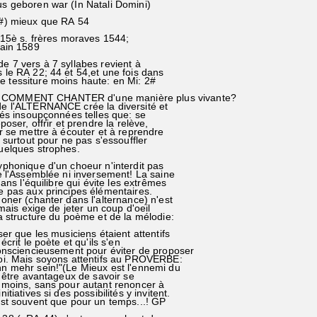
s geboren war (In Natali Domini)
 mieux que RA 54
è s. frères moraves 1544;
in 1589
e 7 vers à 7 syllabes revient à
 le RA 22; 44 et 54,et une fois dans
tessiture moins haute: en Mi: 2#
COMMENT CHANTER d'une manière plus vivante?
 l'ALTERNANCE crée la diversité et
és insoupçonnées telles que: se
ser, offrir et prendre la relève,
se mettre à écouter et à reprendre
surtout pour ne pas s'essouffler
elques strophes.
honique d'un choeur n'interdit pas
l'Assemblée ni inversement! La saine
ns l'équilibre qui évite les extrêmes
pas aux principes élémentaires.
ner (chanter dans l'alternance) n'est
mais exige de jeter un coup d'oeil
structure du poème et de la mélodie:
r que les musiciens étaient attentifs
rit le poète et qu'ils s'en
nsciencieusement pour éviter de proposer
. Mais soyons attentifs au PROVERBE:
mehr sein!"(Le Mieux est l'ennemi du
être avantageux de savoir se
oins, sans pour autant renoncer à
iatives si des possibilités y invitent.
t souvent que pour un temps...! GP