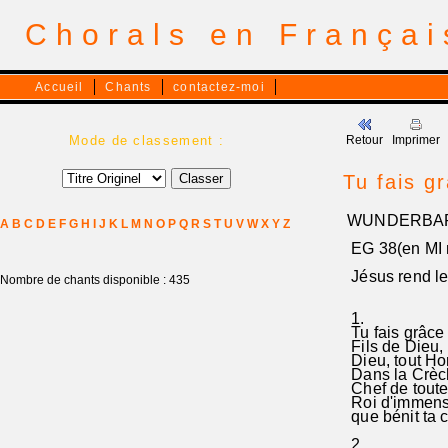
Chorals en França
Accueil
Chants
contactez-moi
Mode de classement :
Retour
Imprimer
Tu fais g
WUNDERBAR
A
B
C
D
E
F
G
H
I
J
K
L
M
N
O
P
Q
R
S
T
U
V
W
X
Y
Z
EG 38(en MI 
Jésus rend le 
Nombre de chants disponible : 435
1.
Tu fais grâce
Fils de Dieu, 
Dieu, tout Ho
Dans la Crèc
Chef de to
Roi d'immens
que bénit ta c
2.