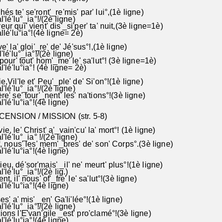
és te' se'ront'_re'mis' par' lui°,(1è ligne)
l'lé'lu°_ia°!/(2è ligne)
ur qui' vient' dis'_si'per' ta' nuit,(3è ligne=1è)
allé'lu°ia°!(4è ligne= 2è)
e' la' gloi'_re' de' Jé'sus°!,(1è ligne)
l'lé'lu°_ia°!/(2è ligne)
 pour' tout' hom'_me' le' sa'lut°! (3è ligne=1è)
l'lé'lu°ia°! (4è ligne= 2è)
e,Vil'le et' Peu'_ple' de' Si'on°!(1è ligne)
l'lé'lu°_ia°!/(2è ligne)
re' se' tour'_nent' les' na'tions°!(3è ligne)
l'lé'lu°ia°!(4è ligne)
ENSION / MISSION (str. 5-8)
e, le' Christ' a'_vain'cu' la' mort°! (1è ligne)
l'lé'lu°_ia° !/(2è ligne)
f, nous' les' mem'_bres' de' son' Corps°.(3è ligne)
l'lé'lu°ia°!(4è ligne)
u, dé'sor'mais' _il' ne' meurt' plus°!(1è ligne)
l'lé'lu°_ia°!/(2è lig.)
t, il' nous' of'_fre' le' sa'lut°!(3è ligne)
l'lé'lu°ia°!(4è ligne)
es' a' mis' _en' Ga'li'lée°!(1è ligne)
l'lé'lu°_ia°!/(2è ligne)
ions l'E'van'gile _est' pro'clamé°!(3è ligne)
l'lé'lu°ia°!(4è ligne)