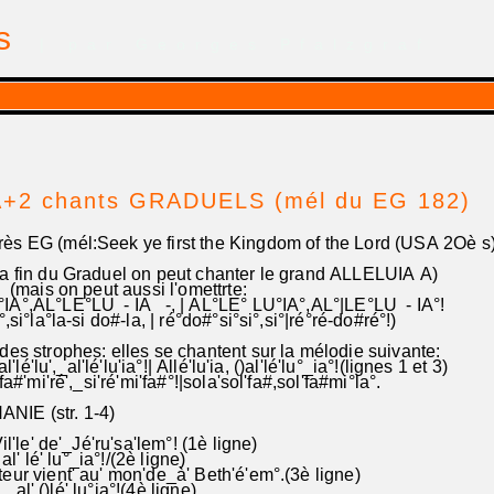
is
| par Georges Pfalzgraf
+2 chants GRADUELS (mél du EG 182)
ès EG (mél:Seek ye first the Kingdom of the Lord (USA 2Oè s
la fin du Graduel on peut chanter le grand ALLELUIA A)
 (mais on peut aussi l'omettrte:
IA°,AL°LE°LU - IA -, | AL°LE° LU°IA°,AL°|LE°LU - IA°!
si°la°la-si do#-la, | ré°do#°si°si°,si°|ré°ré-do#ré°!)
des strophes: elles se chantent sur la mélodie suivante:
al'lé'lu',_al'lé'lu'ia°!| Allé'lu'ia, ()al'lé'lu°_ia°!(lignes 1 et 3)
fa#'mi'ré',_si'ré'mi'fa#°!|sola'sol'fa#,sol'fa#mi°la°.
NIE (str. 1-4)
il'le' de'_Jé'ru'sa'lem°! (1è ligne)
 al' lé' lu°_ia°!/(2è ligne)
ur vient' au' mon'de_à' Beth'é'em°.(3è ligne)
 al' ()lé' lu°ia°!(4è ligne)