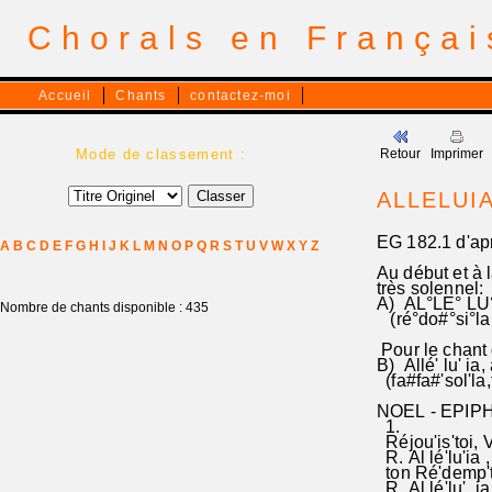
Chorals en França
Accueil
Chants
contactez-moi
Mode de classement :
Retour
Imprimer
ALLELUIA
EG 182.1 d'apr
A
B
C
D
E
F
G
H
I
J
K
L
M
N
O
P
Q
R
S
T
U
V
W
X
Y
Z
Au début et à 
très solennel:
A) AL°LE° LU°
Nombre de chants disponible : 435
(ré°do#°si°la°,
Pour le chant 
B) Allé' lu' ia, 
(fa#fa#'sol'la,
NOEL - EPIPHA
1.
Réjou'is'toi, V
R. Al lé'lu'ia ,
ton Ré'demp'te
R. Al lé'lu' ia,