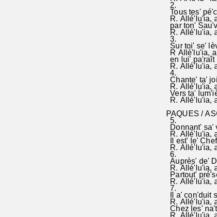
2.
Tous tes' pé'ch
R. Allé'lu'ia, a
par ton' Sau've
R. Allé'lu'ia, 
3.
Sur toi' se' lèv
R Allé'lu'ia, a
en lui' pa'raît
R. Allé'lu'ia, a
4.
Chante' ta' joi
R. Allé'lu'ia, a
Vers ta' lum'iè
R. Allé'lu'ia, a
PAQUES / ASC
5.
Donnant' sa' vi
R. Allé'lu'ia, a
Il est' le' Che
R. Allé'lu'ia, a
6.
Auprès' de' Die
R. Allé'lu'ia, a
Partout' pré'sen
R. Allé'lu'ia, a
7.
Il a' con'duit s
R. Allé'lu'ia, a
Chez les' na't
R. Allé'lu'ia, a