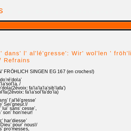
is
| par Georges Pfalzgraf
 dans' l' al'lé'gresse': Wir' wol'len ' fröh
/ Refrains
' FRÖHLICH SINGEN EG 167 (en croches!)
'ré'dola'
sol'la. /
dola(2èvoix: fa'la'la'la'sib'lafa')
'fa(2èvoix: fa'la'sol'fa'do'la)
s' l'al'lé'gresse'
' Sei'gneur.!/
lui' sans' cesse',
 son' hon'neur!
' har'diesse'
 Dieu' pour' nous!/
s' pro'messes,