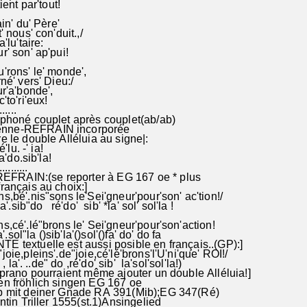
ient par'tout!
ain' du' Père'
 nous' con'duit.,/
'lu'taire:
' son' ap'pui!
'rons' le' monde',
né' vers' Dieu:/
r'a'bonde',
to'ri'eux!
......
iphoné couplet après couplet(ab/ab)
nne-REFRAIN incorporée
e le double Alléluia au signe|:
'lu. -' ia!
fa'do.sib'la!
..........
RAIN:(se reporter à EG 167 oe * plus
rançais au choix:]
ns,bé'.nis"sons le'Sei'gneur'pour'son' ac'tion!/
'.sib"do ré'do' sib' *la' sol' sol'la !
s,cé'.lé"brons le' Sei'gneur'pour'son'action!
.sol"la ()sib'la'()sol'()fa' do' do fa
E textuelle est aussi posible en français..(GP):]
joie,pleins'.de"joie,cé'lé'brons'l'U'ni'que' ROI!/
la'. ..de" do ,ré'do' sib' la'sol'sol'la!)
soprano pourraient même ajouter un double Alléluia!]
en fröhlich singen EG 167 oe
 mit deiner Gnade RA 391(Mib);EG 347(Ré)
n Triller 1555(st.1)Ansingelied