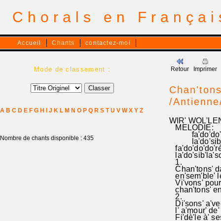
Chorals en França
Accueil
Chants
contactez-moi
Mode de classement :
Retour
Imprimer
Chan'tons'
/Antienne
A
B
C
D
E
F
G
H
I
J
K
L
M
N
O
P
Q
R
S
T
U
V
W
X
Y
Z
WIR' WOL'LEN
MELODIE:
fa'do'do'do
Nombre de chants disponible : 435
la'do'sib'la'
fa'do'do'do'ré'
la'do'sib'la'sol
1.
Chan'tons' dan
en'sem'ble' le
Vi'vons' pour' 
chan'tons' en'
2.
Di'sons' a'vec
l' a'mour' de'
Fi'dè'le à' se