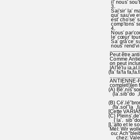
il' nous' sou't
3.
Sai'sir' la' m
qui' sau've et'
est' cho'se' sa
comp'tons' sur
4.
Nous' par'cou
le' cœur' tour
Sa' grâ'ce' su
nous' rend'vic'
.......................
Peut être ant
Comme Antie
on peut inclur
|Al'lé'lu ia,al.lé
(fa' fa'fa fa,fa.
.......................
ANTIENNE-REF
complet!)[en f
(A) Bé'.nis"so
(la'.sib"do ,la
(B) Cé'.lé"bron
(fa'.sol"la ,fa'
[Cette VARIANT
(C) Pleins'.de"
( la'. sib"do , 
[L'alto et le 
Mél: Wir woll
ou: Ach°bleib
chez: Valenti