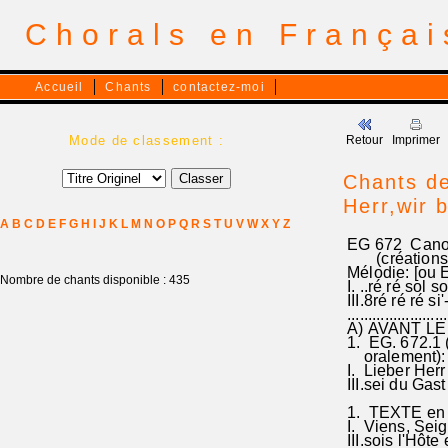
Chorals en França
Accueil
Chants
contactez-moi
Mode de classement :
Retour
Imprimer
Chants de
Herr,wir b
A
B
C
D
E
F
G
H
I
J
K
L
M
N
O
P
Q
R
S
T
U
V
W
X
Y
Z
EG 672 Canons
(créations G
Mélodie: [ou E
Nombre de chants disponible : 435
I. ..ré ré sol sol
III.8ré ré ré si
........................
A) AVANT LE 
1. EG. 672.1 
oralement):
I. Lieber Herr wi
III.sei du Gast
1. TEXTE en f
I. Viens, Seign
III.sois l'Hôte 