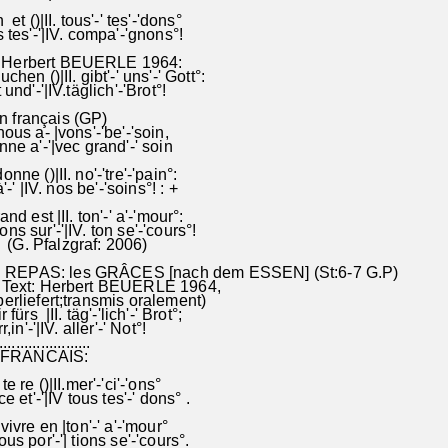
et ()|II. tous'-' tes'-'dons°
s tes'-'|IV. compa'-'gnons°!
Herbert BEUERLE 1964:
hen ()|II. gibt'-' uns'-' Gott°:
 und'-'|IV.täglich'-'Brot°!
 français (GP)
nous a- |vons'-'be'-'soin,
ne a'-'|vec grand'-' soin
nne ()|II. no'-'tre'-'pain°:
t à'-' |IV. nos be'-'soins°! : +
ès grand est |II. ton'-' a'-'mour°:
omptons sur'-'|IV. ton se'-'cours°!
zgraf: 2006)
REPAS: les GRÂCES [nach dem ESSEN] (St:6-7 G.P)
 Text: Herbert BEUERLE 1964,
liefert;transmis oralement)
fürs |II. täg'-'lich'-' Brot°;
,in'-'|IV. aller'-' Not°!
......................
FRANCAIS:
e re ()|II.mer'-'ci'-'ons°
ce et'-'|IV tous tes'-' dons° .
ivre en |ton'-' a'-'mour°
us por'-'| tions se'-'cours°.