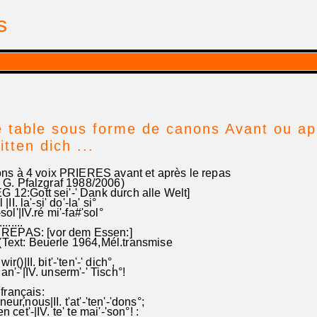
is
| par Georges Pfalzgraf
 table sous forme de canons Avant ou apr
itten dich ...
 à 4 voix PRIERES avant et après le repas
. Pfalzgraf 1988/2006)
G 12:Gott sei'-' Dank durch alle Welt]
 |II. la'-si' do'-la' si°
'-sol'|IV.ré mi'-fa#'sol°
........
REPAS: [vor dem Essen:]
(Text: Beuerle 1964,Mél.transmise
r()|II. bit'-'ten'-' dich°,
 an'-'|IV. unserm'-' Tisch°!
rançais:
eur,nous|II. t'at'-'ten'-'dons°;
en cet'-|IV. te' te mai'-'son°! :