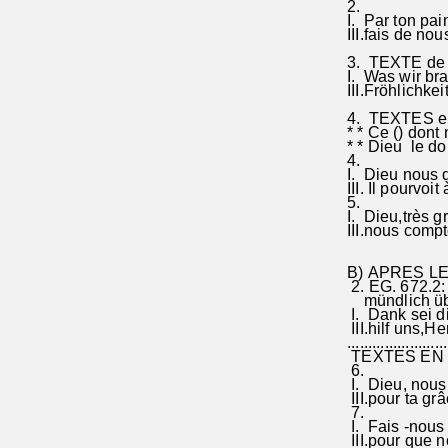
2.
I. Par ton pain 
III.fais de nou
3. TEXTE de 
I. Was wir brauc
III.Fröhlichkeit
4. TEXTES en
* * Ce () dont 
* * Dieu le don
4.
I. Dieu nous do
III. Il pourvoi
5.
I. Dieu,tr
III.nous c
(G. Pfal
B) APRES LE 
2. EG. 672.2:
mündlich über
I. Dank sei dir 
III.hilf uns,Herr
........................
TEXTES EN 
6.
I. Dieu, nous t
III.pour ta grâ
7.
I. Fais -nous v
III.pour que no