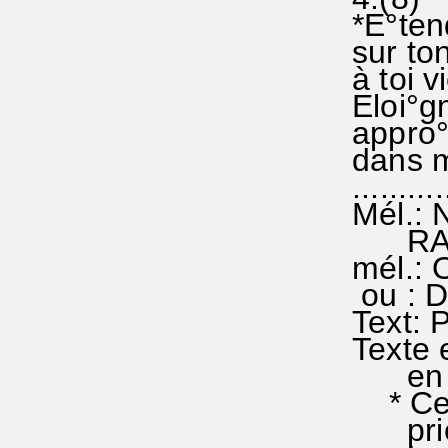
*E°tend
sur ton
à toi vi
Eloi°gn
appro°c
dans m
...........
Mél.: 
RA 26
mél.: 
ou : D
Text: 
Texte e
en 20
* Cett
prière