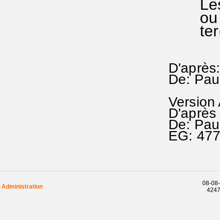
Les te
ou dit
te
D'après:
De: Pau
Version
D'après 
De: Pau
EG: 47
08-08-
Administration
42479