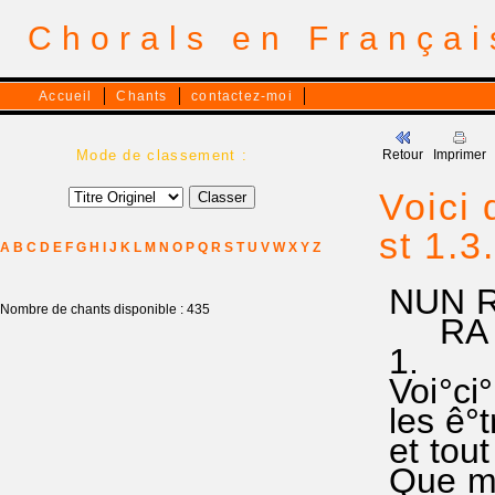
Chorals en França
Accueil
Chants
contactez-moi
Mode de classement :
Retour
Imprimer
Voici 
st 1.3
A
B
C
D
E
F
G
H
I
J
K
L
M
N
O
P
Q
R
S
T
U
V
W
X
Y
Z
NUN R
Nombre de chants disponible : 435
RA 2
1.
Voi°ci°
les ê°t
et tout
Que me