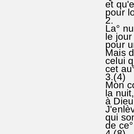
et qu'e
pour lo
2.
La° nui
le jour
pour un
Mais d
celui q
cet au°
3.(4)
Mon co
la nuit
à Dieu 
J'enlè
qui so
de ce° 
4.(8)