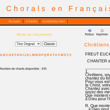
Chorals en França
Accueil
Chants
contactez-moi
Mode de classement :
Retour
Imprimer
Chrétiens
FREUT EUCH,
A
B
C
D
E
F
G
H
I
J
K
L
M
N
O
P
Q
R
S
T
U
V
W
X
Y
Z
CHANTER e
........................
Nombre de chants disponible : 435
1.
Chrétiens, soy
chantez du fo
Pour vous est
le Christ, vot
Chantez avec 
soyez des me
Que montent 
à Dieu pour l'
R. Que monte
à Dieu pour l