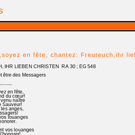
is
| par Georges Pfalzgraf
,soyez en fête, chantez: Freuteuch,ihr l
 IHR LIEBEN CHRISTEN RA 30 ; EG 548
t être des Messagers
..........
ez en fête,
nd du cœur!
 venu naître
re Sauveur!
les anges,
ssagers!
vos louanges
honorer.
nt vos louanges
'honorer!