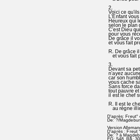
2.
Voici ce qu'il
L'Enfant vous
Heureux qui l
selon le plan 
C'est Dieu qu
pour vous ré
De grâce il v
et vous fait pr
R. De grâce i
et vous fait p
3.
Devant sa pet
n'ayez aucune
car son humbl
vous cache sa
Sans force da
tout pauvre et
il est le chef 
R. Il est le c
au règne ill
D'après: Freut°
De: ?/Magdebur
Version Alleman
D'après : Freut 
De: ? à Magdeb
EG: 548 RA: 3