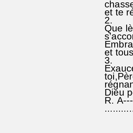
chasser
et te 
2.
Que lè
s’accor
Embras
et tou
3.
Exauce
toi,Pèr
régnant
Dieu po
R. A--
...........