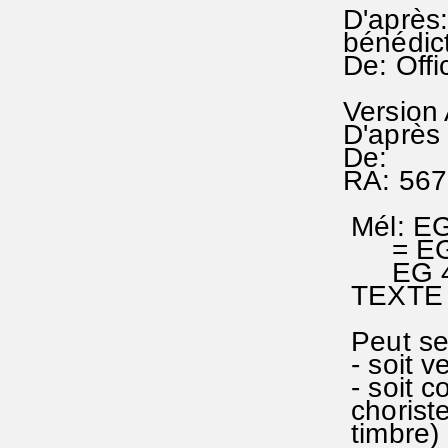
D'après:
bénédict
De: Offi
Version
D'après 
De:
RA: 567
Mél: EG
= EG 
EG 453
TEXTE e
Peut se 
- soit v
- soit c
chorist
timbre) 