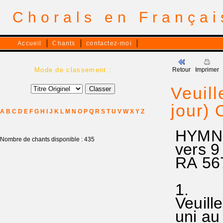
Chorals en França
Accueil
Chants
contactez-moi
Mode de classement :
Retour
Imprimer
Veuill
jour) 
A
B
C
D
E
F
G
H
I
J
K
L
M
N
O
P
Q
R
S
T
U
V
W
X
Y
Z
HYMNE 
Nombre de chants disponible : 435
vers 9 
RA 567
1.
Veuille
uni au 