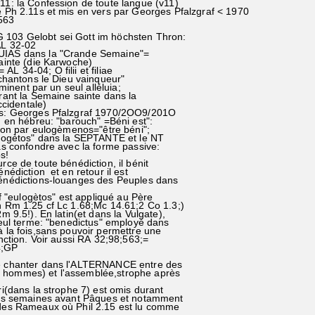
11: la Confession de toute langue (v11)
e Ph 2.11s et mis en vers par Georges Pfalzgraf < 1970
563
103 Gelobt sei Gott im höchsten Thron:
 32-02
UIAS dans la "Crande Semaine"=
nte (die Karwoche)
L 34-04; O filii et filiae
ntons le Dieu vainqueur"
inent par un seul alléluia;
nt la Semaine sainte dans la
cidentale)
ais: Georges Pfalzgraf 1970/2OO9/201O
: en hébreu: "barouch" =Béni est":
on par eulogèmenos="être béni";
gètos" dans la SEPTANTE et le NT
 confondre avec la forme passive:
s!
urce de toute bénédiction, il bénit
nédiction et en retour il est
énédictions-louanges des Peuples dans
f "eulogètos" est appliqué au Père
 Rm 1.25 cf Lc 1.68;Mc 14.61;2 Co 1.3;)
m 9.5!). En latin(et dans la Vulgate),
seul terme: "benedictus" employé dans
 la fois,sans pouvoir permettre une
nction. Voir aussi RA 32;98;563;=
4;GP
se chanter dans l'ALTERNANCE entre des
 hommes) et l'assemblée,strophe après
i(dans la strophe 7) est omis durant
s semaines avant Pâques et notamment
s Rameaux où Phil 2.15 est lu comme