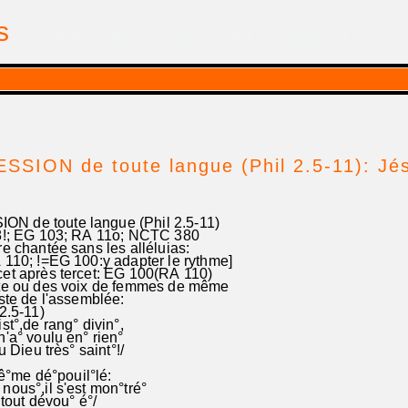
is
| par Georges Pfalzgraf
SION de toute langue (Phil 2.5-11): Jés
N de toute langue (Phil 2.5-11)
8!; EG 103; RA 11o; NCTC 380
re chantée sans les alléluias:
 110; !=EG 100:y adapter le rythme]
cet après tercet: EG 100(RA 110)
ste ou des voix de femmes de même
este de l'assemblée:
2.5-11)
t°,de rang° divin°,
'a° voulu en° rien°
 Dieu très° saint°!/
mê°me dé°pouil°lé:
ous°,il s'est mon°tré°
tout dévou° é°/