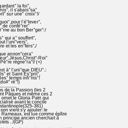
rdant° la foi°,
s°, il s'abais°sa°
t° sur une° croix°!/
uoi°,pour l'é°lever°,
° de confé°rer°
me au bon Ber°ger°:/
qui a° souffert°,
ut l'uni°vers°,
re et les en°fers°,/
gue annon°cera°
ur°,Jésus,Christ°-Roi°
è°re règne°ra°!/ (+)
est à° l'uni°que DIEU°.:
s° et Saint Es°prit°,
s° temps infi°nis°!
do#° ré°!)
...............
 de la Passion (les 2
nt Pâques et même ces 2
met le Gloria Patri qui
icialisé avant le concile
stantinople(325-381)
on vient s'y ajouter: le
Rameaux, est lue comme épître
n principe ancien cherchait à
ublets ..!(GP)