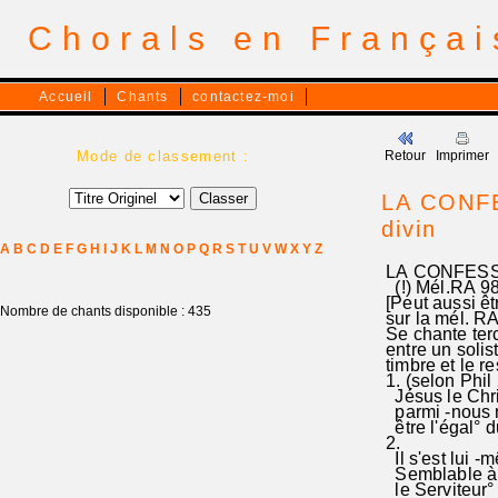
Chorals en França
Accueil
Chants
contactez-moi
Mode de classement :
Retour
Imprimer
LA CONFES
divin
A
B
C
D
E
F
G
H
I
J
K
L
M
N
O
P
Q
R
S
T
U
V
W
X
Y
Z
LA CONFESSIO
(!) Mél.RA 9
[Peut aussi êt
Nombre de chants disponible : 435
sur la mél. RA
Se chante ter
entre un soli
timbre et le r
1. (selon Phil 
Jésus le Chris
parmi -nous n
être l'égal° du
2.
Il s'est lui -
Semblable à n
le Serviteur° 