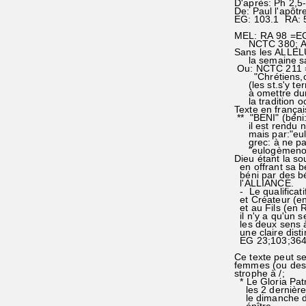
D'après: Ph 2,5-
De: Paul l'apôtr
EG: 103.1 RA: 
MEL: RA 98 =EG 
NCTC 380; AL
Sans les ALLEL
la semaine sai
Ou: NCTC 211 = A
"Chrétiens,cha
(les st.s'y term
à omettre dura
la tradition oc
Texte en franç
** "BENI" (béni
il est rendu n
mais par:"eulo
grec: à ne pas
"eulogèmeno
Dieu étant la so
en offrant sa bé
béni par des b
l'ALLIANCE.
- Le qualificati
et Créateur (en
et au Fils (en R
il n'y a qu'un 
les deux sens à
une claire disti
EG 23;103;36
Ce texte peut 
femmes (ou des
strophe à /;
* Le Gloria Patr
les 2 dernière
le dimanche de