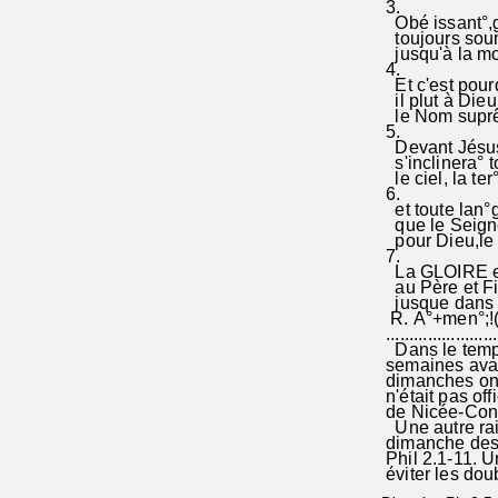
3.
Obé issant°,ga
toujours soumi
jusqu'à la mor
4.
Et c'est pourq
il plut à Dieu
le Nom suprê°
5.
Devant Jésus° 
s'inclinera° to
le ciel, la ter°
6.
et toute lan°
que le Seigne
pour Dieu,le P
7.
La GLOIRE 
au Père et Fil
jusque dans le
R. A°+men°;!(
.......................
Dans le temps
semaines ava
dimanches on o
n'était pas off
de Nicée-Con
Une autre rais
dimanche des 
Phil 2.1-11. U
éviter les do