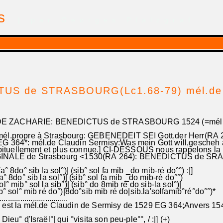
is
| par Georges Pfalzgraf
TUS de STRASBOURG(Lc1.68-79) mél.d
E ZACHARIE: BENEDICTUS de STRASBOURG 1524 (=mél 
él.propre à Strasbourg: GEBENEDEIT SEI Gott,der Herr(RA 
G 364*: mél.de Claudin Sermisy:Was mein Gott will,gescheh al
tuellement et plus connue.] CI-DESSOUS nous rappelons la
INALE de Strasbourg <1530(RA 264): BENEDICTUS de SR
a° 8do° sib la sol°)| (sib° sol fa mib _do mib-ré do°°) :|]
a° 8do° sib la sol°)| (sib° sol fa mib _do mib-ré do°°)
l° mib° sol la sib°)| (sib° do 8mib ré do sib-la sol°)|
b° sol° mib ré do°)|8do°sib mib ré do|sib.la'solfamib°ré°do°°)*
.................................
 est la mél.de Claudin de Sermisy de 1529 EG 364;Anvers 154
ieu° d'Israël°| qui °visita son peu-ple°°, / :|] (+)