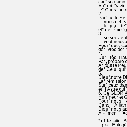
car° son amour
Au° roi David° 
le° Christ,notr
2.
Par° lui le Sei
Il° nous déli°
Il° lui plaît d
et° de témoi°gn
3.
Il° se souvien
Il° veut nous a
Pour° que, com
dé°livrés de° n
4.
Du° Très -Haut,
Va°, prépare en
A° tout le Peu
de° Celui qui° 
5.
Dieu°,notre Di
La° rémission°
Sur° ceux dans
et° l'Astre qui
6. Ce GLORIA P
Hon°neur et Gl
Pour° nous il v
Dans° l'Allian 
Dieu° nous appe
A°-° men!°°(=d
.........................
* cf. le latin:
grec: Eulogèto