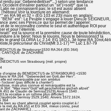
 rendu par: Gebenedeit(sei*'...) selon une tendance
ccident d'insérer partout un "sit"(=soit)*' que la
Latin ne connaissent pas; le sit est aussi absent
l'hébreu! Voir la tournure en allemand:
i*'" en RA 98 et 32 = (EG 103 et 23)! mais en anglais:
 "BENI" est": Le Peuple s'engage à louer Dieu,le SEIGNEUR,
iance avec ses Pères,ce qui lui permet de l'appeler:
et de le reconnaître comme le seul et authentique ROI pour
r et pour l'éternité.
ël" est la source et la première cause de toute bénédiction,
nduire à le bénir: Nous te louons, Nous te bénissons(cf la
 le grand GLORIA Lc 2.14: EG 18O.1, 3è ligne;RA 10rot,4è
tiste,le précurseur du Christ(Mt 3.1-17) *** Luc 1.67-79
NEDICTUS de Strasbourg<1530 RA 264 (EG 364)
79: CANTIQUE de ZACHARIE
de:
BENEDICTUS von Strasbourg (mél. propre)
64
ie d'origine du BENEDICTUS de STRASBOURG <1530
 le RA 264: "Gebenedeit sei Gott,der Herr".
e est remarquable par son ambitus
ctave! (pas difficile à chanter!)
iose, mais plus connue et remarquable est la
64: "Was mein°Gott°will,gescheh/das gscheh allzeit"
451 de Claudin de Semisy(1529).Anvers 1540 .
la vocalise a un rythme plus difficile!]
udin)de Sermisy 1529,1540; Anvers.1572.1624.
G 364
e bien au chant alterné couplet après couplet à /
a mél.du RA 451 et EG 364, mieux connu, peut
hant de ZACHARIE.)