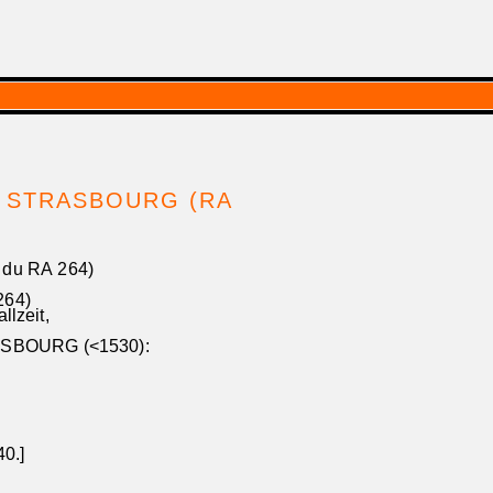
e STRASBOURG (RA
du RA 264)
264)
lzeit,
ASBOURG (<1530):
0.]