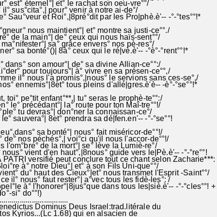
° est° éternel°| et° le rachat son oeu-vre°°/
il° sus°cita°,| pour° venir à notre ai-de°/
e° Sau°veur et Roi°,|8pré°dit par les Pro|phè.è'-- -°-°tes°°!*
°gneur° nous maintient°| et° montre sa justi-ce°°./
vre° de la main°| de° ceux qui nous haïs-sent°°/
e° ma°nifester°| sa° grâce envers° nos pè-res°/
er° sa bonté°()| 8à° ceux qui le ré|vè.è'-- -°è°-°rent°°!*
t° dans° son amour°| de° sa divine Allian-ce°°:/
i°der° pour toujours°| à° vivre en sa présen-ce°°,/
me il° nous l'a promis°,|nous° le servions sans ces-se°,/
os° ennemis°|8et° tous pleins d'allé|gres.è'è-- -è°-°se°°!*
 toi° pe°tit enfant°**,| tu° seras le prophè-te°°:/
° le° précédant°| la° route pour ton Maî-tre°°!/
°ple° tu devras°| don°ner la connaissan-ce°/
le° sauvera°| 8et° prendra sa dé|fen.en'-- -°-°se°°!
eu°,dans° sa bonté°| nous° fait miséricor-de°°!/
 de° nos péchés°,| voi°ci qu'il nous l'accor-de°°!/
 l'om°bre° de la mort°| se° lève la Lumiè-re°/
° nous° vient d'en haut°,|8nous° guide vers le|Pè.è'-- -°-°re°°!
ATRI versifié peut conclure tout ce chant selon Zacharie***:
oi°re à° notre Dieu°| et° à son Fils Uni-que°°/
ient° du° haut des Cieux°|et° nous transmet l'Esprit -Saint°°/
ce il° nous° faut rester°| a°vec tous les fidè-les°: /
l°le à° l'honorer°|8jus°que dans tous les|siè.è'-- -°-°cles°°! +
o°-si° do°°!)
..................................
 Benedictus Dominus Deus Israel:trad.litérale du
s Kyrios...(Lc 1.68) qui en alsacien de