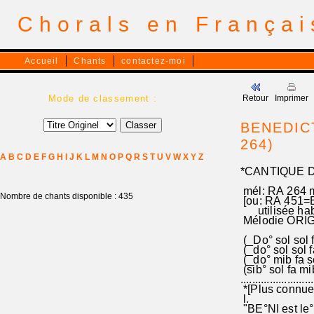
Chorals en França
Accueil
Chants
contactez-moi
Mode de classement :
Retour
Imprimer
BENEDIC
264)
A
B
C
D
E
F
G
H
I
J
K
L
M
N
O
P
Q
R
S
T
U
V
W
X
Y
Z
*CANTIQUE D
mél: RA 264 m
Nombre de chants disponible : 435
[ou: RA 451=E
utilisée habi
Mélodie ORIG
(_Do° sol sol f
(_do° sol sol f
(_do° mib fa so
(sib° sol fa mi
.........................
*[Plus connue
l.
"BE°NI est le° D