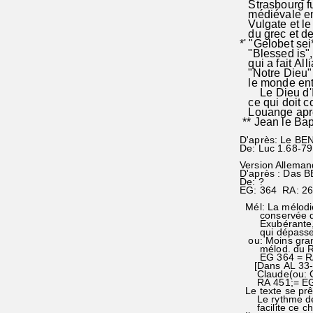
Strasbourg fut
médiévale en O
Vulgate et le 
du grec et de 
*' "Gelobet se
"Blessed is",
qui a fait All
"Notre Dieu" 
le monde entie
Le Dieu d'Isra
ce qui doit co
Louange après
** Jean le Bap
D'après: Le BE
De: Luc 1.68-
Version Alleman
D'après : Das 
De: ?
EG: 364 RA: 2
Mél: La mélod
conservée dans
Exubérante,ell
qui dépasse l'o
ou: Moins grand
mélod. du RA 3
EG 364 = RA 
[Dans AL 33-03,
Claude(ou: Cla
RA 451;= E
Le texte se prêt
Le rythme de l
facilite ce c