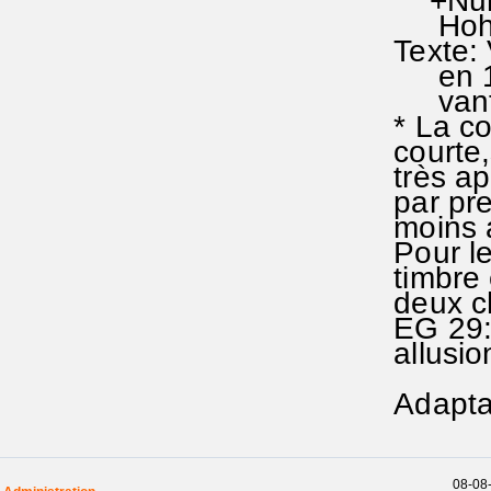
+Nunc 
Hohenfu
Texte: 
en 156O
vantage
* La co
courte,
très app
par pre
moins
Pour le
timbre 
deux ch
EG 29: i
allusio
Adaptat
08-08-