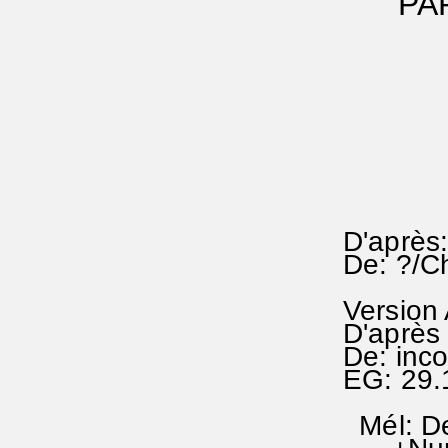
PAR° 
D'après
De: ?/C
Version
D'après 
De: inc
EG: 29
Mél: De