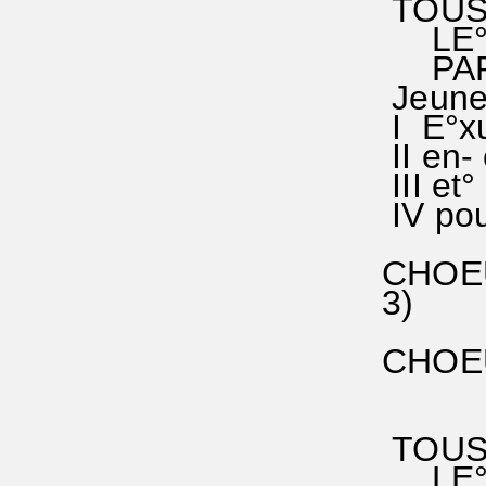
TOUS
LE° S
PAR° 
Jeunes
I E°xu
II en- 
III et°
IV pour
CHOEUR
3) Nou
qui n
CHOEUR
le Fil
et c'e
TOUS
LE° S