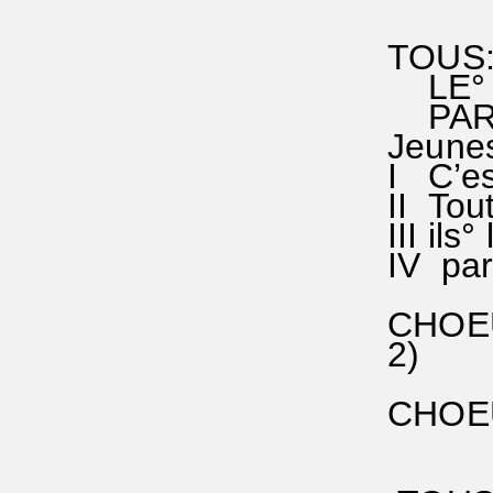
ré fa°
TOUS
LE° S
PAR° 
Jeunes
I C’est
II Tout
III ils
IV par°
CHOEUR
2) Réj
de no
CHOEUR
en se
En pai