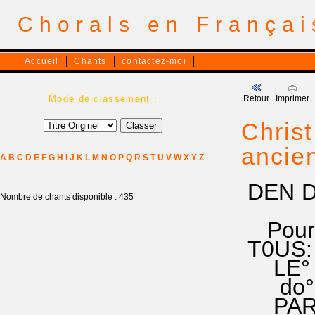
Chorals en França
Accueil
Chants
contactez-moi
Mode de classement :
Retour
Imprimer
Christ
ancie
A
B
C
D
E
F
G
H
I
J
K
L
M
N
O
P
Q
R
S
T
U
V
W
X
Y
Z
DEN DI
Nombre de chants disponible : 435
enfan
Pour c
T0US:
LE° S
do° la 
PAR° 