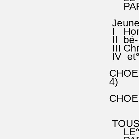
PAR° 
Jeunes
I Hom°
II bé-n
III Chr
IV et° 
CHOEUR
4) Il 
qui es
CHOEUR
Chris
à lui°
TOUS
LE° S