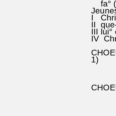
fa° ()s
Jeune
I Chris
II que-
III lui°
IV Chri
CHOEUR
1) Enfi
fa fa 
parmi
la sol
CHOEUR
fa ()
le Chr
la do-
et l'A