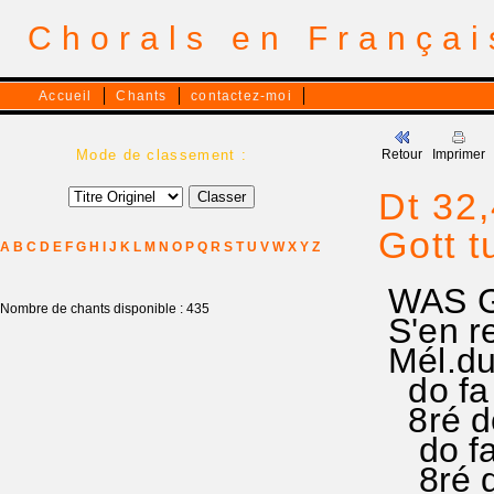
Chorals en França
Accueil
Chants
contactez-moi
Mode de classement :
Retour
Imprimer
Dt 32,
Gott t
A
B
C
D
E
F
G
H
I
J
K
L
M
N
O
P
Q
R
S
T
U
V
W
X
Y
Z
WAS G
Nombre de chants disponible : 435
S'en r
Mél.du
do fa s
8ré do s
do fa s
8ré do 