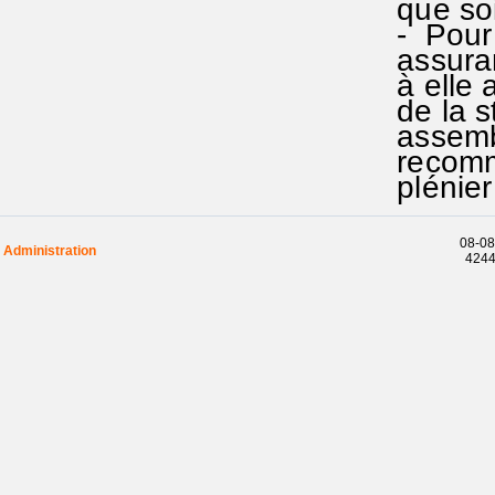
que soi
- Pour s
assuranc
à elle a
de la st
assembl
recomma
plénier
08-08
Administration
42445