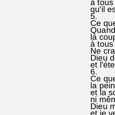
à tous 
qu'il e
5.
Ce que 
Quand m
la cou
à tous 
Ne crai
Dieu do
et l'éte
6.
Ce que 
la peine
et la s
ni même
Dieu m
et je v