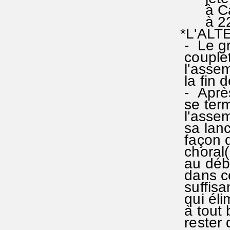
à Cap B
à 22 
*L'AL
- Le gr
couplet
l'assemb
la fin d
- Après
se term
l'assem
sa lancé
façon d
choral(I
au débu
dans ce
suffisa
qui élim
à tout b
rester 