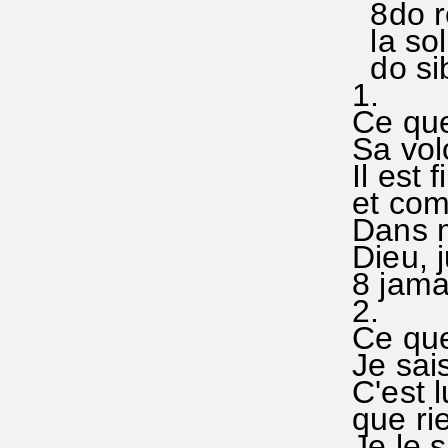
8do ré 
la sol 
do sib 
1.
Ce que 
Sa volon
Il est f
et com
Dans m
Dieu, j
8 jama
2.
Ce que 
Je sais
C'est l
que rie
Je le s