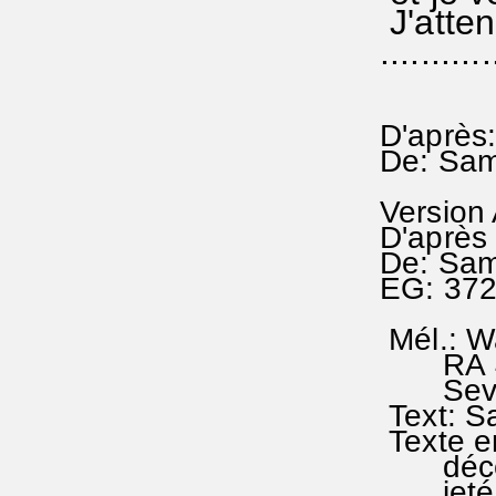
J'atten
...........
D'après:
De: Sam
Version
D'après 
De: Sam
EG: 37
Mél.: Wa
RA 450
Severu
Text: S
Texte en
décès a
jeté ho