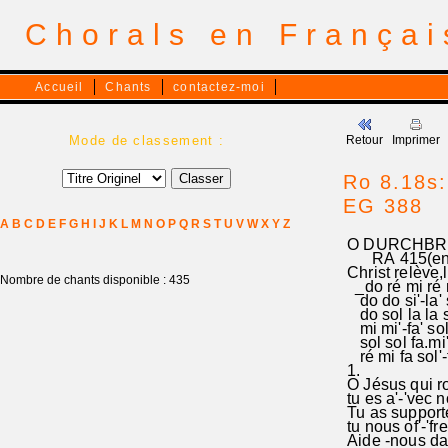
Chorals en França
Accueil
Chants
contactez-moi
Mode de classement :
Retour
Imprimer
Ro 8.18s:
EG 388
A
B
C
D
E
F
G
H
I
J
K
L
M
N
O
P
Q
R
S
T
U
V
W
X
Y
Z
O DURCHBRE
RA 415(en Ré
Christ relève,
Nombre de chants disponible : 435
_do ré mi ré m
do do si'-la' si
do sol la la s
mi mi'-fa' sol
sol sol fa.mi'
ré mi fa sol'-f
1.
O Jésus qui r
tu es a'-'vec no
Tu as support
tu nous of'-'fr
Aide -nous dan