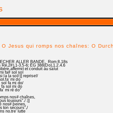
is
| par Georges Pfalzgraf
 O Jesus qui romps nos chaînes: O Durch
CHER ALLER BANDE, Rom 8.18s
,2#),1-3.5-6; EG 388(Do),1.2.4.6
libère,affermit et conduit au salut
i fa# sol sol
 la la sol/:|] reprise!/
ol.fa' mi do
 sol fa mi do/
 fa sol mi do
a' mi ré do°
omps nos# chaînes,
us toujours°./ :|]
é nos# peines,
es ton secours°,/
s no.tre' lutte