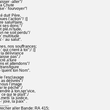
aisser -aller°/
 la Chute
e'-' fourvoyer°!
té du# Père,
ues l'action°/ :|]
e salu#taire,
toi ses dons:°/
t plé.ni'tude,
un ne soit perdu°/
e' multitude
-' au salut°.
es, nos souffrances;
' qui crient à toi°;/ :|]
 la délivrance
laisse pas°./
ré.a'ture
ons et attendons°/
 transfigure
-'quent ton Nom°.
e l'esclavage
 as délivrés°/
nous l'image
ar le péché°./
ndre à ton.ser'vice,
ce qui te plaît°./
ets' la justice,
' joie, la paix° .
.........
echer aller Bande: RA 415;