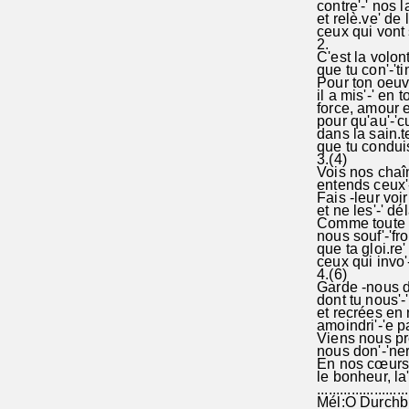
contre'-' nos l
et relè.ve' de
ceux qui vont s
2.
C'est la volon
que tu con'-'tin
Pour ton oeuvr
il a mis'-' en 
force, amour e
pour qu'au'-'c
dans la sain.t
que tu conduis'
3.(4)
Vois nos chaîn
entends ceux'-
Fais -leur voir
et ne les'-' dé
Comme toute c
nous souf'-'fr
que ta gloi.re'
ceux qui invo'
4.(6)
Garde -nous d
dont tu nous'-'
et recrées en 
amoindri'-'e p
Viens nous pre
nous don'-'ner 
En nos cœurs.m
le bonheur, la'-
........................
Mél:O Durchbr