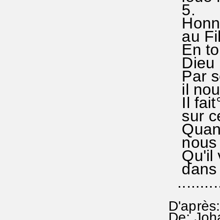
5.
Honneu
au Fils
En tout
Dieu n
Par s
il nou
Il fai
sur ce
Quand 
nous l
Qu'il 
dans t
..........
D'après:
De: Joh