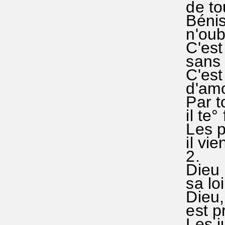
de tout
Bénis°
n'oubl
C'est l
sans c
C'est l
d'amou
Par to
il te° f
Les pa
il vien
2.
Dieu no
sa loi°
Dieu, l
est pr
Les ju