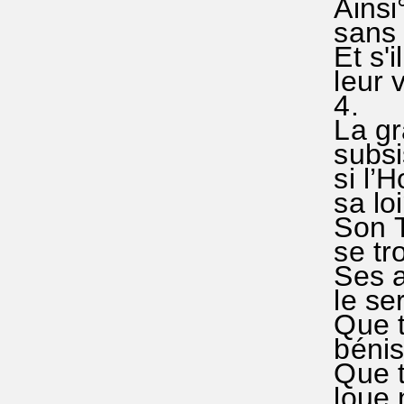
Ainsi°
sans Di
Et s'il
leur vi
4.
La grâ
subsis°
si l’H
sa loi
Son Tr
se tro
Ses an
le ser°
Que tou
bénis°
Que to
loue no