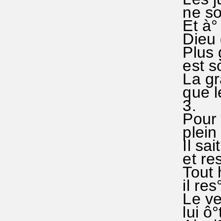
ne son
Et à° c
Dieu g
Plus g
est so
La grâ
que le°
3.
Pour t
plein d
Il sait
et res
Tout h
il res°
Le ven
lui ô°t