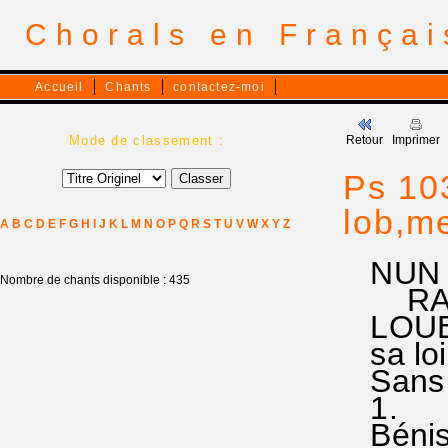
Chorals en França
Accueil
Chants
contactez-moi
Mode de classement :
Retour
Imprimer
Ps 10
lob,me
A
B
C
D
E
F
G
H
I
J
K
L
M
N
O
P
Q
R
S
T
U
V
W
X
Y
Z
NUN L
Nombre de chants disponible : 435
RA 33
LOUER
sa loi,
Sans 
Bénis°