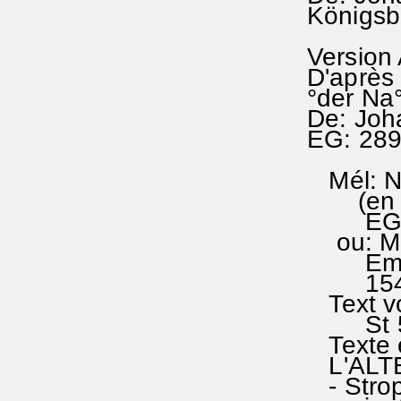
Königsb
Version
D'après 
°der Na
De: Jo
EG: 28
Mél: Nu
(en La,
EG 289
ou: Mé
Emploi
1540
Text vo
St 5 
Texte 
L'ALT
- Strop