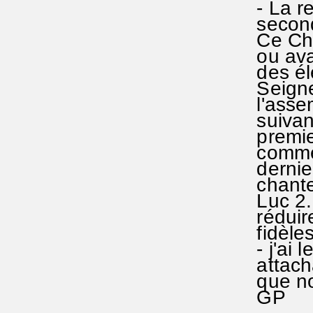
- La re
second y
Ce Chor
ou avant
des élé
Seigneu
l'assem
suivante
premiers
comme v
dernier
chanter
Luc 2.1
réduire
fidèles
- j'ai l
attacha
que nous
GP