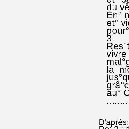
du vêt
En° nou
et° vi
pour° l
3.
Res°te
vivre a
mal°gré
la mort
jus°qu
grâ°ce
au° Ci
..........
D'après:
De: ? ; 