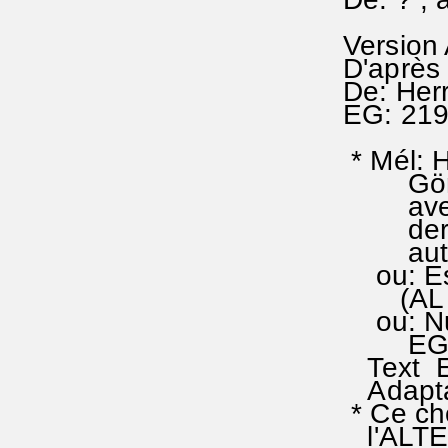
Version
D'après 
De: Herr
EG: 21
* Mél: 
Görlitz
avec un
dernier
autres
ou: Es 
(AL 3
ou: Nun
EG 34
Text Er
Adaptat
* Ce ch
l'ALT