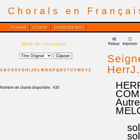
Chorals en França
Accueil
Chants
contactez-moi
Mode de classement :
Retour
Imprimer
Seign
HerrJ
A
B
C
D
E
F
G
H
I
J
K
L
M
N
O
P
Q
R
S
T
U
V
W
X
Y
Z
HERR°
Nombre de chants disponible : 435
COMMUN
Autre 
MELODI
au 
sol° so
sol la 