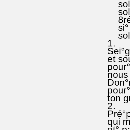
sol° so
sol la
8ré° d
si° la 
sol° l
1.
Sei°g
et sou
pour° 
nous v
Don°ne
pour° 
ton gra
2.
Pré°pa
qui mèn
et° par