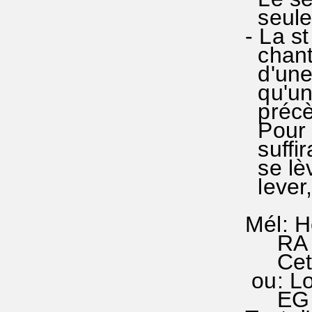
seulem
- La st
chant 
d'une p
qu'une
précède
Pour pl
suffira
se lève
lever,
Mél: H
RA 71
Cette 
ou: Lo
EG 22