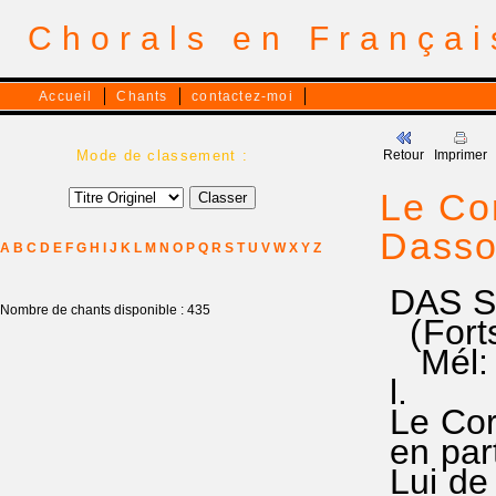
Chorals en França
Accueil
Chants
contactez-moi
Mode de classement :
Retour
Imprimer
Le Cor
Dassol
A
B
C
D
E
F
G
H
I
J
K
L
M
N
O
P
Q
R
S
T
U
V
W
X
Y
Z
DAS S
Nombre de chants disponible : 435
(Forts 
Mél: H
l.
Le Corp
en part
Lui de