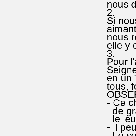
nous d
2.
Si nou
aimant 
nous r
elle
3.
Pour l'
Seigneu
en un 
tous, fo
OBSERV
- Ce ch
de grad
le jeud
- il pe
Le sec