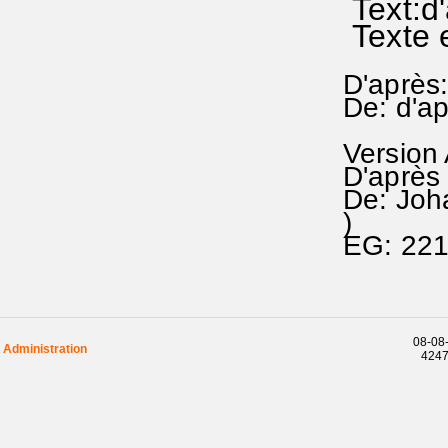
Text:d
Texte 
D'après:
De: d'a
Version
D'après 
De: Joh
)
EG: 22
08-08-
Administration
42479