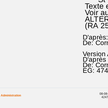
Texte 
Voir au
ALTERN
(RA 2
D'après
De: Corn
Version
D'après
De: Cor
EG: 47
08-08-
Administration
42472