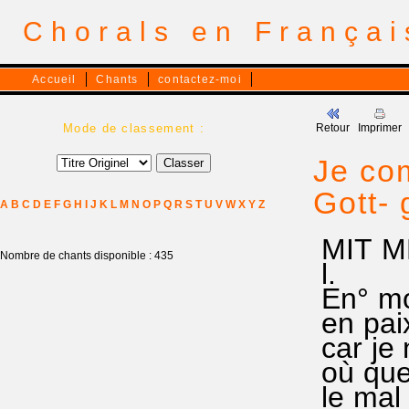
Chorals en França
Accueil
Chants
contactez-moi
Mode de classement :
Retour
Imprimer
Je co
Gott- 
A
B
C
D
E
F
G
H
I
J
K
L
M
N
O
P
Q
R
S
T
U
V
W
X
Y
Z
MIT M
Nombre de chants disponible : 435
l.
En° mon
en paix
car je 
où que 
le mal 