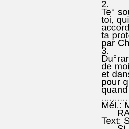
2.
Te° sou
toi, qu
accorde
ta prot
par Chr
3.
Du°rant
de moi 
et dan
pour qu
quand 
...........
Mél.: M
RA 25
Text: S
St 2+3