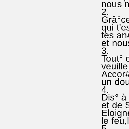
nous ne
2.
Grâ°ces
qui t'es
tes an
et nous
3.
Tout° ce
veuille
Accor#
un doux
4.
Dis° 
et de S
Eloigne
le feu,
5.