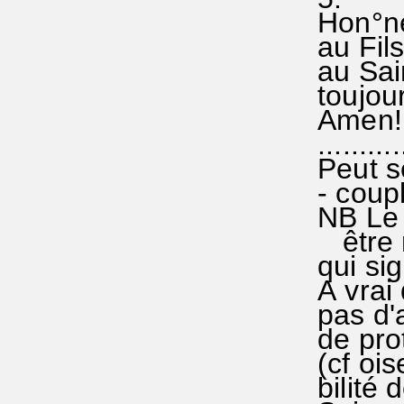
Hon°neu
au Fils
au Sain
toujour
Amen!(
...........
Peut se
- coupl
NB Le 
être m
qui si
A vrai 
pas d'a
de prot
(cf ois
bilité 