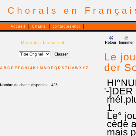
Chorals en França
Accueil
Chants
contactez-moi
Mode de classement :
Retour
Imprimer
Le jour
der S
A
B
C
D
E
F
G
H
I
J
K
L
M
N
O
P
Q
R
S
T
U
V
W
X
Y
Z
HI°NUN
Nombre de chants disponible : 435
'-]DE
mél.pl
1.
Le° jour
cède au
mais pa