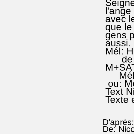
Seigne
l'ange 
avec l
que le
gens p
aussi.
Mél: H
de Ni
M+SATZ
Mél. b
ou: Mé
Text N
Texte 
D'après:
De: Nic