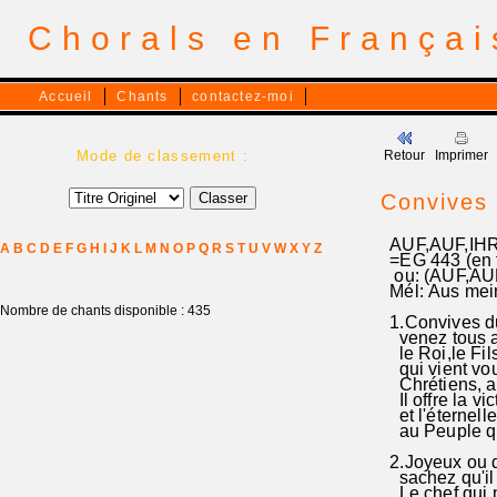
Chorals en França
Accueil
Chants
contactez-moi
Mode de classement :
Retour
Imprimer
Convives 
AUF,AUF,IHR
A
B
C
D
E
F
G
H
I
J
K
L
M
N
O
P
Q
R
S
T
U
V
W
X
Y
Z
=EG 443 (en f
ou: (AUF,AU
Mél: Aus mei
Nombre de chants disponible : 435
1.Convives 
venez tous ac
le Roi,le Fi
qui vient vou
Chrétiens, al
Il offre la vic
et l'éternelle
au Peuple qu'
2.Joyeux ou d
sachez qu'il 
Le chef qui 