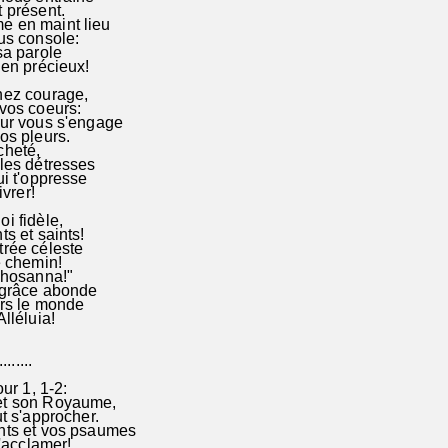
 présent.
 en maint lieu
s console:
sa parole
en précieux!
nez courage,
vos coeurs:
ur vous s'engage
s pleurs.
cheté,
les détresses
i t'oppresse
vrer!
i fidèle,
s et saints!
rée céleste
e chemin!
"hosanna!"
grâce abonde
rs le monde
lléluia!
........
r 1, 1-2:
et son Royaume,
t s'approcher.
ts et vos psaumes
l'acclamer!