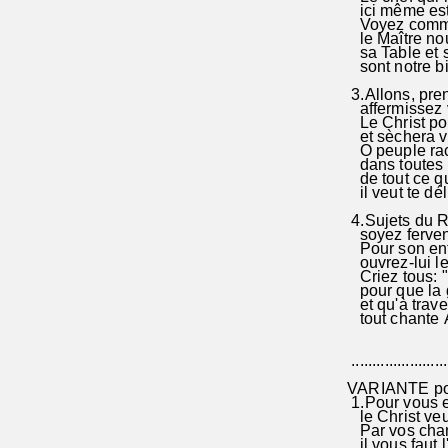
ici même est
Voyez comme
le Maître nou
sa Table et 
sont notre bi
3.Allons, pre
affermissez 
Le Christ po
et sèchera vo
O peuple ra
dans toutes 
de tout ce qu
il veut te déli
4.Sujets du Ro
soyez fervent
Pour son ent
ouvrez-lui l
Criez tous: 
pour que la 
et qu'à trave
tout chante A
.......................
VARIANTE pou
1.Pour vous 
le Christ veu
Par vos chan
il vous faut 