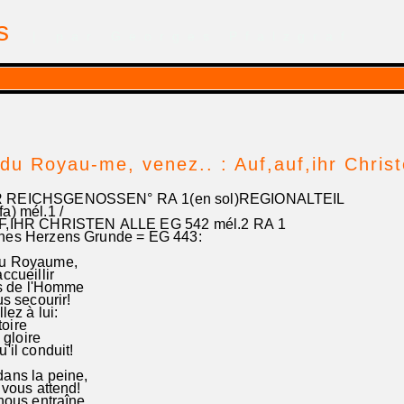
is
| par Georges Pfalzgraf
du Royau-me, venez.. : Auf,auf,ihr Christ
 REICHSGENOSSEN° RA 1(en sol)REGIONALTEIL
a) mél.1 /
F,IHR CHRISTEN ALLE EG 542 mél.2 RA 1
nes Herzens Grunde = EG 443:
du Royaume,
cueillir
ls de l'Homme
s secourir!
lez à lui:
toire
 gloire
il conduit!
ans la peine,
vous attend!
nous entraîne