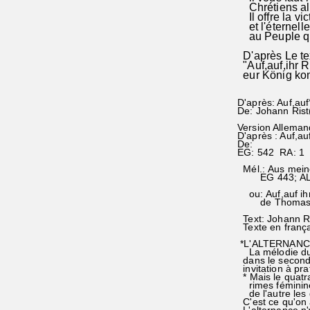
Chrétiens all
Il offre la vic
et l'éternelle
au Peuple qu'
D'après Le tex
"Auf,auf,ihr 
eur König ko
D'après: Auf,auf
De: Johann Ris
Version Alleman
D'après : Auf,au
De:
EG: 542 RA: 1
Mél.: Aus mein
EG 443; AL 31
ou: Auf,auf ihr
de Thomas Se
Text: Johann R
Texte en frança
*L'ALTERNANC
La mélodie du p
dans le second,
invitation à p
* Mais le quatra
rimes féminines
de l'autre les 
C'est ce qu'on