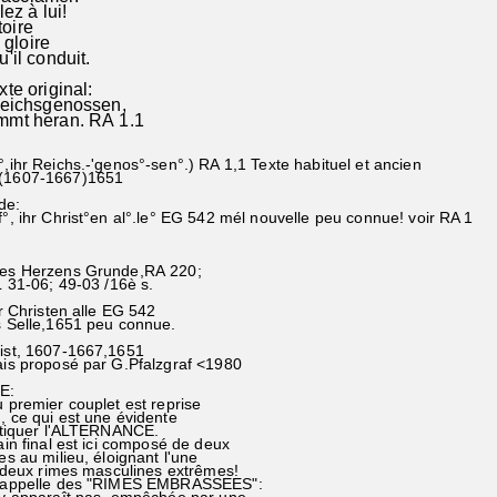
ez à lui!
toire
 gloire
il conduit.
te original:
Reichsgenossen,
mmt heran. RA 1.1
°,ihr Reichs.-'genos°-sen°.) RA 1,1 Texte habituel et ancien
t(1607-1667)1651
de:
f°, ihr Christ°en al°.le° EG 542 mél nouvelle peu connue! voir RA 1
es Herzens Grunde,RA 220;
-06; 49-03 /16è s.
 Christen alle EG 542
lle,1651 peu connue.
ist, 1607-1667,1651
is proposé par G.Pfalzgraf <1980
E:
remier couplet est reprise
 ce qui est une évidente
ratiquer l'ALTERNANCE.
in final est ici composé de deux
 au milieu, éloignant l'une
deux rimes masculines extrêmes!
 appelle des "RIMES EMBRASSEES":