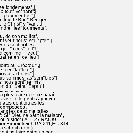
ze fondements°,|
à tout° ve°nant°:|
ut pour y entrer°,|
n tout le Bon° Ber°ger°,|
le Christ° vi°vant°,|
indre° les° tourments°.
, de son maillet°,|
nt veut nous° scul°pter°:|
erres sont polies°|
qu'il° cons°truit°!|
e com°me il° veut°|
ai°re en° ce lieu°!
oire au Créateur°,|
e bien°fai°teur°,|
ous a rachetés°:|
us sommes ras°sem°blés°|
s nous sont° re°mis°|
on du° Saint° Esprit°!
..................
a plus plausible me paraît
s vers: elle peut s'appuyer
plates dont toutes les
t composées .
dans les deux mélodies:
Si° Dieu ne bâtit la maison°,
ol la sido°) AL 127 RAf 39
 im Himmelreich RA 211;EG 344;
l mibfa sol mibrédo°)
eut se faire entre un bon