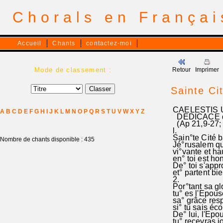
Chorals en França
Accueil
Chants
contactez-moi
Mode de classement :
Retour
Imprimer
Sainte Ci
CAELESTIS U
A
B
C
D
E
F
G
H
I
J
K
L
M
N
O
P
Q
R
S
T
U
V
W
X
Y
Z
DEDICACE du 
(Ap 21,9-27; 
l.
Sain°te Cité b
Nombre de chants disponible : 435
Jé°rusalem qui
vi°vante et ha
en° toi est ho
De° toi s'appr
et° partent bi
2.
Por°tant sa gl
tu° es l'Epous
sa° grâce resp
si° tu sais éco
De° lui, l'Epo
tu° recevras jo