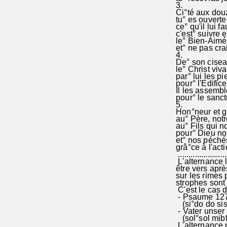
3.
Ci°té aux dou
tu° es ouverte 
ce° qu'il lui fa
c'est° suivre e
le° Bien-Aimé, 
et° ne pas cra
4.
De° son ciseau
le° Christ viva
par° lui les pi
pour° l'Edifice 
Il les assembl
pour° le sanctu
5.
Hon°neur et gl
au° Père, notr
au° Fils qui n
pour° Dieu no
et° nos péché
grâ°ce à l'acti
........................
L'alternance l
être vers aprè
sur les rimes 
strophes son
C'est le cas 
- Psaume 127: 
(si°do do sis
- Vater unser
(sol°so
L'alternance p