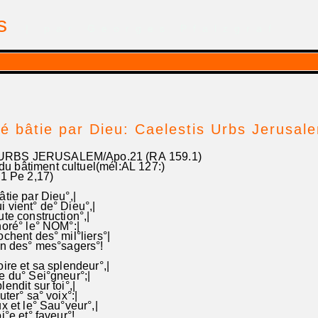
is
| par Georges Pfalzgraf
té bâtie par Dieu: Caelestis Urbs Jerusa
RBS JERUSALEM/Apo.21 (RA 159.1)
bâtiment cultuel(mél:AL 127:)
1 Pe 2,17)
âtie par Dieu°,|
 vient° de° Dieu°,|
ute construction°,|
noré° le° NOM°:|
ochent des° mil°liers°|
en des° mes°sagers°!
oire et sa splendeur°,|
e du° Sei°gneur°;|
lendit sur toi°,|
uter° sa° voix°:|
ux et le° Sau°veur°,|
i°e et° faveur°!