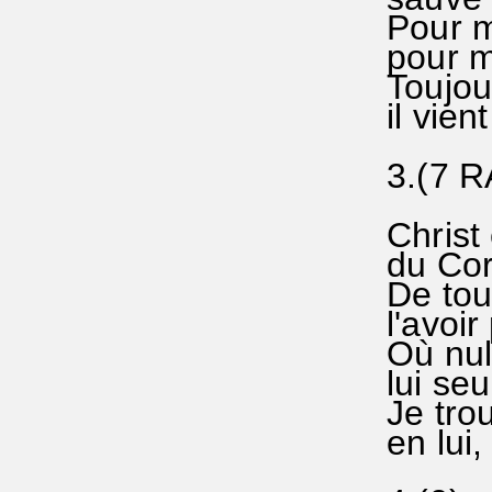
Pour mo
pour mo
Toujour
il vien
3.(7 R
Christ 
du Cor
De tout
l'avoir
Où nul 
lui seu
Je tro
en lui,