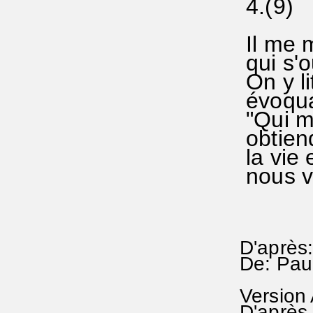
4.(9)
Il me 
qui s'o
On y li
évoq
"Qui me
obtiend
la vie 
nous v
D'après:
De: Pau
Version
D'après 