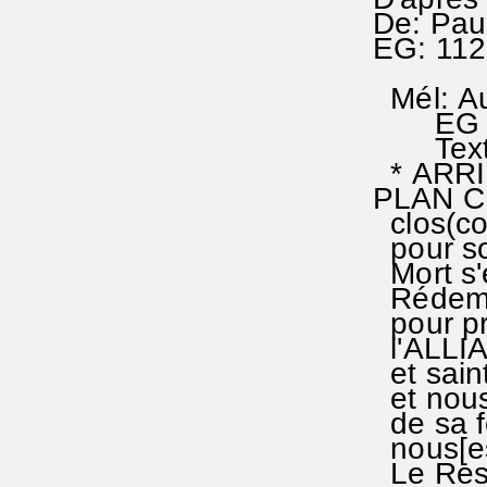
De: Pau
EG: 112
Mél: Au
EG 112
Texte 
* ARRI
PLAN C
clos(co
pour sou
Mort s'e
Rédempt
pour pré
l'ALLIA
et sain
et nous 
de sa f
nous[es
Le Ress