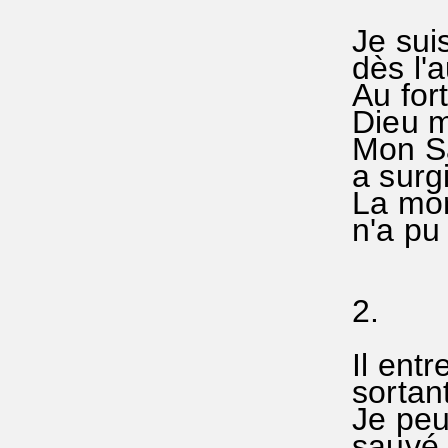
Je suis
dès l'a
Au for
Dieu m
Mon Sa
a surg
La mort
n'a pu l
2.
Il entr
sortant
Je peux
sauvé