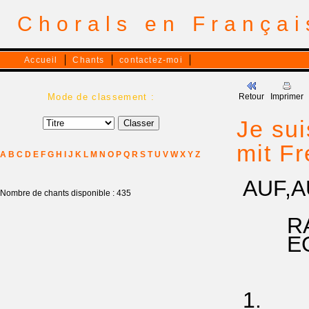
Chorals en França
Accueil
Chants
contactez-moi
Mode de classement :
Retour
Imprimer
Je sui
mit F
A
B
C
D
E
F
G
H
I
J
K
L
M
N
O
P
Q
R
S
T
U
V
W
X
Y
Z
AUF,A
Nombre de chants disponible : 435
RA 89
EG 11
1.