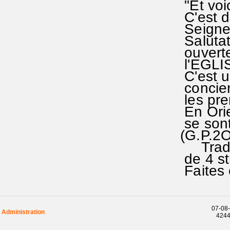
"Et voi
C'est d
Seigneu
Salutati
ouverte
l'EGLIS
C'est u
concien
les prem
En Orie
se sont
(G.P.2
Traduc.
de 4 st
Faites 
07-08-
Administration
42441