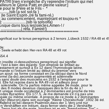
RI [rien n'empêche d'y reprendre l'initium qui met
le Gloria Patri en pleine valeur:]
e pour le |Père et le Fils - *
......|sib la sol sol-fa )
Saint Esprit-,(ré fa fami-ré,)
: au commencement, mainte|nant et toujou-rs *
...................|sib la solsolfa)
usque dans tous les|siècles.Amen-! /
................| réfa. Famiré!)
****************************************************
nificat sur le tonus peregrinus à 2 tenors ,Lübeck 1532 / RA 48 et 49
de:
e Seele erhebt den Her-ren RA 48 et 49 rot
554.4
nsolite ci-dessus(tonus peregrinus) qui signifie:
t à bien des égards: Son emploie se limitait au
ent et surtout à Ex 12 dans l'hymnologie latine.
si l'initium limité au début du premier vers
out: sa forme consistait en:(la-sib)qui dans le Nord
e:(la-do),seconde augmentée et solennelle
s doute des musiciens en 1532 à l'employer pour le
e fut reprise dans le RA 49 rot et ailleurs pour
ennelle. On l'a parfois même appelée 9è mode, pour le
 8 modes devenus classiques dès la fin du 4è s.!
unique mode occidental à 2 dominantes est proche de très
des Byzantins: EG 177.5. Je me demande s'il n'a pas une
gale ou même orientale. A propos de ce mode à 2 dominantes
er (Beuron),dans son ouvrage "Kleine Choralschule",1932 3è éd.
ffallend ist bei diesem Psalmton,dass der 1.Vers und nur
 Vershälften ein Initium, dass ferner stets die 2.Vershälfte
nor hat als die erste. Insofern ist er ein "fremdartiger Ton" =