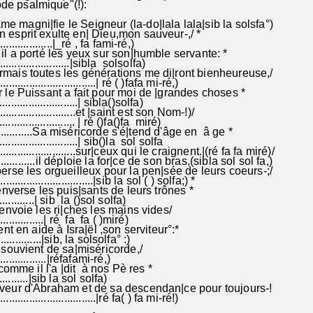
 psalmique"(!):
e magni|fie le Seigneur (la-do|lala lala|sib la solsfa°)
esprit exulte en| Dieu,mon sauveur-,/ *
..............|_ré , fa fami-ré,)
 a porté les yeux sur son|humble servante: *
...................|sibla solsolfa)
mais toutes les générations me di|ront bienheureuse,/
............................| ré ( )fafa mi-ré,)
e Puissant a fait pour moi de |grandes choses *
.......................| sibla()solfa)
.....................et |saint est son Nom-!)/
...................... | ré ()fa()fa miré)
..........Sa miséricorde s'é|tend d'âge en â ge *
.......................| sib()la sol solfa
......................sur|ceux qui le craignent.|(ré fa fa miré)/
..........il déploie la for|ce de son bras,(sibla sol sol fa,)
perse les orgueilleux pour la pen|sée de leurs coeurs-;/
.............................|sib la sol ( ) solfa;) *
verse les puis|sants de leurs trônes *
.........| sib la ()sol solfa)
renvoie les ri|ches les mains vides/
............| ré fa fa ( )miré)
t en aide à Isra|ël ,son serviteur°:*
...........|sib, la solsolfa° :)
souvient de sa|miséricorde,/
.............|réfafami-ré,)
omme il l'a |dit à nos Pè res *
.......|sib la sol solfa)
veur d'Abraham et de sa descendan|ce pour toujours-!
............................|ré fa( ) fa mi-ré!)