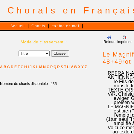
Chorals en França
Accueil
Chants
contactez-moi
Mode de classement :
Retour
Imprimer
Le Magnif
48+49rot
A
B
C
D
E
F
G
H
I
J
K
L
M
N
O
P
Q
R
S
T
U
V
W
X
Y
Z
REFRAIN-ANTI
ANTIENNE-REFR
le Fils de Die
Nombre de chants disponible : 435
nous le louons
TEXTE ORIGIN
V/R. Christum
ewigen Gott, 
preisen wir in
LE MAGNIFICAT
est bien "étr
l'emploi de 2 
(1)un seul "ini
amplifié à Lü
Voici ce mode
au texte du M