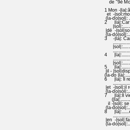
de "9è Mode
1 Mon -|la|:âm
et -|sol:mon 
(la-do|sol|: .....
2 |la|:Car il
|sol|:...........
|dé -|sol|sor
(la-do|sol|:.......
3 -|la|: Car l
..................
|sol|:...........
..................
4 |la|:........
..................
|sol|:..........
5 |la|:.........
|il - |sol|dis
(la-do |la|:.......
6 |la|: Il ren
.................
|et -|sol|:il 
(la-do|sol|:.....
7 |la|:Il vien
(|la|:...........
il -|sol|: se 
(la-do|sol|:.....
8 |la|:......c
.................
|en -|sol|:fa
(la-do|sol|:.......