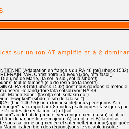
is
| par Georges Pfalzgraf
icat sur un ton AT amplifié et à 2 domina
ENNE:(Adaptation en français du RA 48 rot(Lübeck 1532)
AIN: V/R. Christ,notre Sauveur(),(do, réfa fasol()
u, né de Marie, (fa sol la sib , sol la sibdo°!)
- tout le temps°! (sib do résib-do la lasol°!)
AL RA 48 rot(Lübeck 1532) dont nous gardons la mélodie:
 unsern Heiland,(doré fafa solsol) voir RA 48
Marien Sohn° (fasolla sol, sollasib do°)
- Ewigkeit°.(sibdo ré sib-do lala sol°)
(Luc 1.46-55)sur un ton insolite(tonus peregrinus AT)
anger" par rapport aux 8 modes psalmiques classiques par
cordes de récitation |la|: et |sol|:
tium" au début du premier vers uniquement:(la-sib)|la|: il fut
beck par une forme majeure:A) la-do|la|:et B) la-do|sol|:..
 sous sa forme augmentée et solennelle(nordique)appliqué
agnificat(en bien des régions)sous le vocable insolite