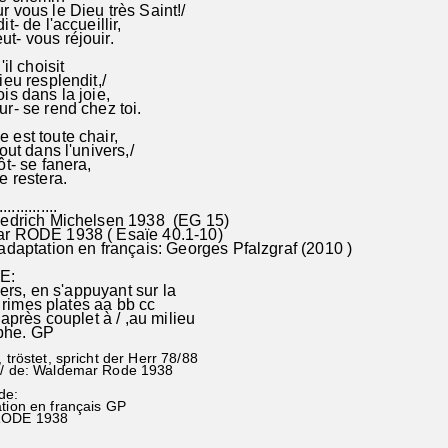
 vous le Dieu très Saint!/
t- de l'accueillir,
t- vous réjouir.
il choisit
ieu resplendit,/
is dans la joie,
r- se rend chez toi.
est toute chair,
out dans l'univers,/
ôt- se fanera,
e restera.
...............
iedrich Michelsen 1938 (EG 15)
r RODE 1938 ( Esaïe 40.1-10)
adaptation en français: Georges Pfalzgraf (2010 )
E:
s, en s'appuyant sur la
mes plates aa bb cc
près couplet à / ,au milieu
he. GP
, tröstet, spricht der Herr 78/88
0/ de: Waldemar Rode 1938
de:
ation en français GP
RODE 1938