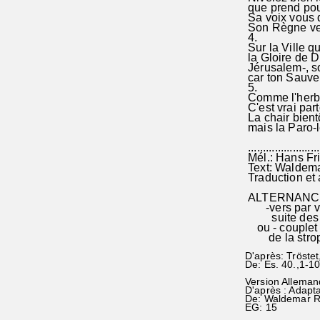
que prend pour
Sa voix vous di
Son Règne veu
4.
Sur la Ville qu'
la Gloire de D
Jérusalem-, so
car ton Sauveu
5.
Comme l'herbe 
C'est vrai part
La chair bient
mais la Paro-l
.......................
Mél.: Hans Fr
Text: Waldema
Traduction et 
ALTERNANC
-vers par ver
suite des ri
ou - couplet a
de la strop
D'après: Tröstet
De: Es. 40.,1-1
Version Alleman
D'après : Adapt
De: Waldemar 
EG: 15