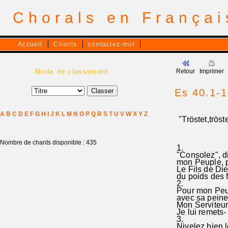
Chorals en França
Accueil
Chants
contactez-moi
Mode de classement :
Retour
Imprimer
Es 40.1-1
A
B
C
D
E
F
G
H
I
J
K
L
M
N
O
P
Q
R
S
T
U
V
W
X
Y
Z
"Tröstet,tröst
Nombre de chants disponible : 435
1.
"Consolez", di
mon Peuple, po
Le Fils de Di
du poids des fa
2.
Pour mon Peup
avec sa peine
Mon Serviteur-
Je lui remets-
3.
Nivelez bien 