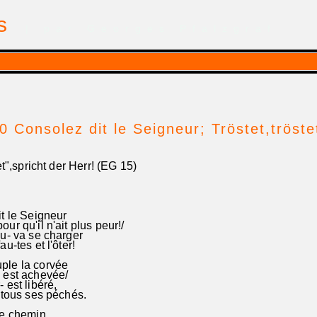
is
| par Georges Pfalzgraf
0 Consolez dit le Seigneur; Tröstet,tröste
et",spricht der Herr! (EG 15)
t le Seigneur
ur qu'il n'ait plus peur!/
eu- va se charger
u-tes et l'ôter!
le la corvée
 est achevée/
 est libéré,
 tous ses péchés.
le chemin