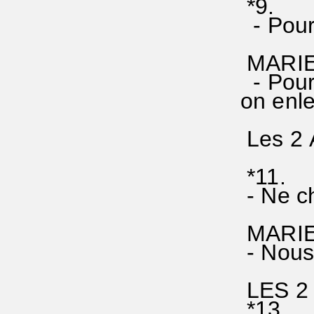
*9.
- Pour
MARIE:
- Pourq
on enl
Les 2
*11.
- Ne ch
MARIE:
- Nous 
LES 2
*13.