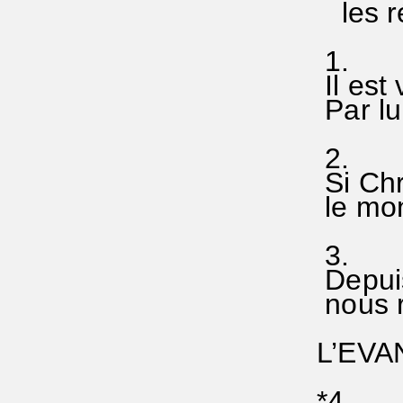
les ré
1.
Il est 
Par lui
2.
Si Chri
le mond
3.
Depuis 
nous r
L’EVAN
*4.