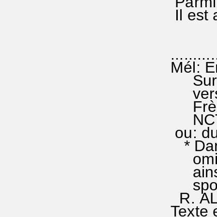
Parmi n
Il est 
...........
Mél: Er
Surrex
versi
Frères
NCTC 2
ou: du
* Dans
omis p
ainsi 
spont
R. ALL
Texte e