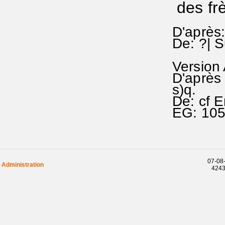
des f
D'après:
De: ?| S
Version
D'après
s)q.
De: cf 
EG: 10
07-08-
Administration
42437