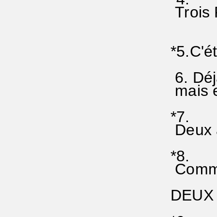
Trois 
*5.C'é
6. Déjà
mais el
*7.
Deux an
*8.
Comme i
DEUX A