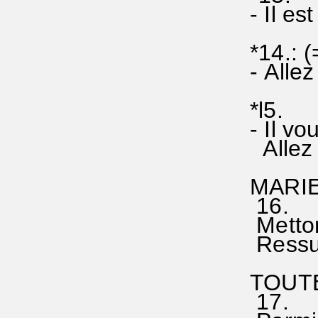
- Il es
*14.: (
- Allez
*l5.
- Il vo
Allez e
MARIE
16.
Mettons
Ressusc
TOUTE 
17.