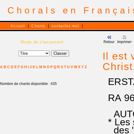
Chorals en França
Accueil
Chants
contactez-moi
Mode de classement :
Retour
Imprimer
Il est
Christ
A
B
C
D
E
F
G
H
I
J
K
L
M
N
O
P
Q
R
S
T
U
V
W
X
Y
Z
ERSTA
Nombre de chants disponible : 435
RA 96 
AUTOU
* Les 
des "al