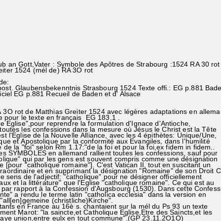
aub an Gott,Vater : Symbole des Apôtres de Strabourg :1524 RA 30 rot
eiter 1524 (mél de) RA 3O rot
de:
post. Glaubensbekenntnis Strasbourg 1524 Texte offi.: EG p.881 Ba
ficiel EG p.881 Recueil de Baden et d' Alsace
O rot de Matthias Greiter 1524 avec légères adaptations en allem
e texte en français EG 183,1 .
 Eglise",pour reprendre la formulation d'Ignace d'Antioche,
outes les confessions dans la mesure où Jésus le Christ est la Tête
 l'Eglise de la Nouvelle Alliance, avec les 4 épithètes: Unique/Une,
ue et Apostolique par la conformité aux Evangiles, dans l'humilité
de la "foi" selon Rm 1.17:"de la foi et pour la foi,ex fidem in fidem..
 SYMBOLES en allemand rallient toutes les confessions, sauf pour
lique" qui par les gens est souvent compris comme une désignation
[pour "catholique romaine"]. C'est Vatican II, tout en suscitant un
ordinaire et en supprimant la désignation "Romaine" de son Droit 
e sens de l'adjectif: "catholique" pour ne désigner officiellement
x et la littérature" que l'Eglise "catholique romaine". Ce qui est au
 par rapport à la Confession d'Augsbourg (1530). Dans cette Confes
nte" a rendu le terme latin "catholica ecclesia" dans la version en
ll[en]gemeine (christliche)Kirche".
nts en France au 16è s. chantaient sur la mél du Ps 93 un texte
ent Marot: "la saincte,et Catholique Eglise,Etre des Saincts,et les
raye union,entre eulx en tout commune".(GP 23.11.2O1O)