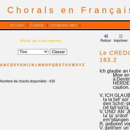
Chorals en França
Accueil
Chants
contactez-moi
Mode de classement :
Retour
Imprimer
Le CREDO
183.2
A
B
C
D
E
F
G
H
I
J
K
L
M
N
O
P
Q
R
S
T
U
V
W
X
Y
Z
Ich glaube an 
Mise en paral
à Dentinger-
Nombre de chants disponible : 435
HERDER 1976.
cauti
V. ICH GLAUBE
la la fa#' sol'
den Schö'-'pf
(ré fa#'sol'la (
V. UND' AN'
la' la' si'd
em°pfangen d
R. geboren von 
V. gelit'ten' u