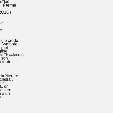
te"]où
e le terme
.2O1O)
 se
ue
s le crédo
le Symbole
e mot
glise
s "Ecclesia",
s son
à toute
chrétienne
clesia".
mme
t., on
çais en
é à un
on