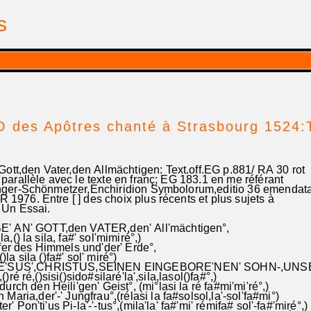
is
| par Georges Pfalzgraf
 des Apôtres chanté à Strasbourg 1524:
Gott,den Vater,den Allmächtigen: Text.off.EG p.881/ RA 30 ro
lèle avec le texte en franç; EG 183.1 en me référant
Schönmetzer,Enchiridion Symbolorum,editio 36 emendat
 Entre [ ] des choix plus récents et plus sujets à
on. Un Essai.
' AN' GOTT,den VATER,den' All'mächtigen°,
 la,() la sila, fa#' sol'mimiré°,)
er des Himmels und'der' Erde°,
)la sila ()fa#' sol' miré°)
 JE'SUS',CHRISTUS,SEINEN EINGEBORE'NEN' SOHN-,UNS
o#' ,()ré ré,()sisi()sido#silaré'la',sila,lasol()fa#°,)
urch den Heili'gen' Geist°, (mi°lasi la ré fa#mi'mi'ré
Maria,der'-' Jungfrau°,(rélasi la fa#solsol,la'-sol'fa#mi°)
n'ter' Pon'ti'us Pi-la'-'-tus°,(mila'la' fa#'mi' rémifa# sol'-fa#'