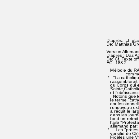
D'après: Ich gl
De: Matthias Gr
Version Alleman
D'après : Das A
De: Cf. Texte of
EG: 183.2
Mélodie du RA 3
comme pour l
* "La catholique
rassemblerait t
du Corps qui est
Sainte,Catholiq
et l'obéissance 
Notons que les
le terme "catho
confessionnelle 
renouveau extra
a réduit le larg
dans les journau
fond un retrait
l'aile "Protesta
allemand par: "a
* Les "protesta
versifié de Clém
Fidèles une V