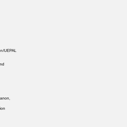
den/UEPAL
and
Canon,
sion