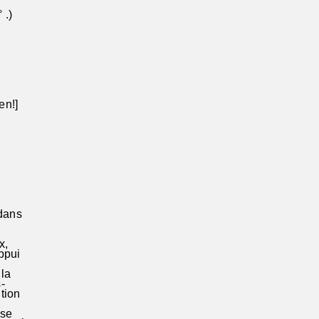
° .)
#-miré°:)
fa#mi° ,..)
iré°..;)
en!]
'sol°fa#°,)
m
 dans
x,
ppui
 la
s-
ition
 se