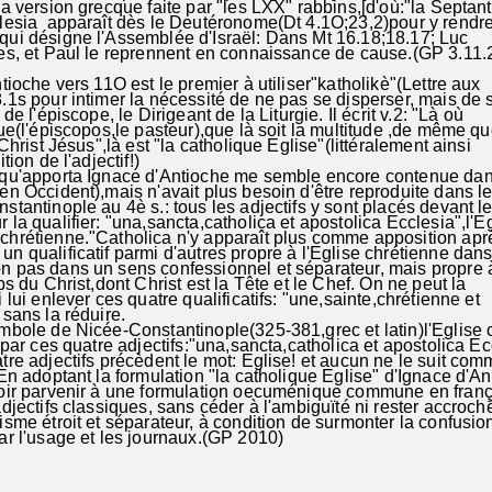
 version grecque faite par "les LXX" rabbins,[d'où:"la Septan
lesia apparaît dès le Deutéronome(Dt 4.1O;23,2)pour y rendr
i désigne l'Assemblée d'Israël: Dans Mt 16.18;18.17; Luc
s, et Paul le reprennent en connaissance de cause.(GP 3.11
tioche vers 11O est le premier à utiliser"katholikè"(Lettre aux
s pour intimer la nécessité de ne pas se disperser, mais de
e l'épiscope, le Dirigeant de la Liturgie. Il écrit v.2: "Là où
e(l'épiscopos,le pasteur),que là soit la multitude ,de même q
hrist Jésus",là est "la catholique Eglise"(littéralement ainsi
ion de l'adjectif!)
u'apporta Ignace d'Antioche me semble encore contenue dan
 Occident),mais n'avait plus besoin d'être reproduite dans 
antinople au 4è s.: tous les adjectifs y sont placés devant l
a qualifier: "una,sancta,catholica et apostolica Ecclesia",l'E
rétienne."Catholica n'y apparaît plus comme apposition aprè
qualificatif parmi d'autres propre à l'Eglise chrétienne dan
pas dans un sens confessionnel et séparateur, mais propre 
s du Christ,dont Christ est la Tête et le Chef. On ne peut la
lui enlever ces quatre qualificatifs: "une,sainte,chrétienne et
sans la réduire.
bole de Nicée-Constantinople(325-381,grec et latin)l'Eglise 
par ces quatre adjectifs:"una,sancta,catholica et apostolica Ec
e adjectifs précèdent le mot: Eglise! et aucun ne le suit co
 adoptant la formulation "la catholique Eglise" d'Ignace d'An
ir parvenir à une formulation oecuménique commune en fran
jectifs classiques, sans céder à l'ambiguïté ni rester accroch
me étroit et séparateur, à condition de surmonter la confusi
r l'usage et les journaux.(GP 2010)