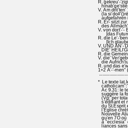
R. gekreu'-'zig
hinab'ge'stiege
V. Am drit'ten
(la si'do
aufgefah
R. Er- sitzt
des Allmäch'-
V. von dort'-'- 
[das Futurum 
R. die Le'-'ben'
[Ich glaube] 
V. UND AN'-'DE
DIE' HEILI'
R. die Gemein-
V. die' Ver'gebu
die Aufrich
R. und das 
1+2 A'-'-me
........................
* Le texte la
catholicam":"
Ac 9.31: le tex
suggère la for
(Vg:"per totam
s'édifiant et 
du St.Esprit e
l'Eglise chrét
Nouvelle Alian
qu'en 7O où le
à "ecclesia" e
liances sans t