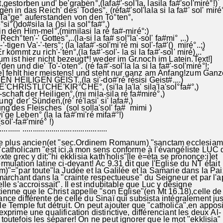
t,gestorben und' be'graben°,(lafa#'-sol'la, lasila fa#'sol'miré°!)
n in das Reich' des' Todes°. (réfa#'sol'lala si la fa#' sol' miré
' Ta°ge° auferstanden von den To°ten°,
#'()ré°si°()do#sila la ()si la sol°fa#°,)
ren in den Him-mel°,(mimilasi la ré fa
 zur Rech°ten'-' Gottes°,..(la-si la fa# sol°la'-sol' 
'-tigen Va'-'-ters°; (la lafa#'-sol'mi'ré mi sol'-fa#'() m
Er kommt zu rich'-'ten°,(la fa#'-sol'- la si la fa#'-sol' miré),..°
ist hier nicht bezeugt*! weder im Gr.noch im Latein.Text!]
den und die' To'-'oten°. (ré fa#'-sol'la la si la fa#'-sol'miré°!;
fehlt hier meistens! und steht nur ganz am Anfang!zum Ganz
N HEILIGEN GEIST.,(la si'-do#'ré résisi Geist#.,..)
GE'CHRISTLI'CHE'KIR°CHE°, (si'la la'la' sila'la
schaft der Heiligen°,(mi mila-sila ré fa#miré°,)
ng' der' Sünden,(ré' ré'lasi' si' lafa#,)
'tung'des Fleisches (sol solla'sol' fa# mimi )
e'wi'ge Leben° (la la fa#'mi'ré mifa#°!)
n° (sol'-fa#'miré° !)
.......... .........................................
t.le plus ancien(et "sec.Ordinem Romanum) "sanctam ecclesia
catholicam "est ici,à mon sens conforme à l'évangéliste LUC
te grec y dit:"hi ekklisia kath'holis"[le è=èta se prononçe:i]et
mulation latine ci-devant! Ac 9.31 dit que l'Eglise du NT était
)"="par toute"la Judée et la Galilée et la Samarie dans la Pai
marchant dans la "crainte respectueuse" du Seigneur et par l'a
lle s'accroissait". Il est indubitable que Luc y désigne
ienne que le Christ appelle "son Eglise"(en Mt 16.18),celle de
ce différente de celle du Sinaï qui subsista intégralement ju
 Temple fut détruit. On peut ajouter que "catholica",en appos
xprime une qualification distinctive, différenciant les deux Al-
outefois les séparer! On ne peut ignorer que le mot "ekklisia"