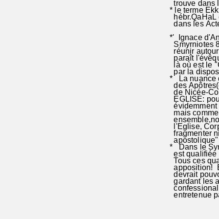
trouve dans la
* le terme Ekk
hébr.QaHaL qu
dans les Acte
*' Ignace d'An
Smyrniotes 8.1
réunir autour d
paraît l'évêqu
là où est le "C
par la disposit
* La nuance q
des Apôtres(en
de Nicée-Const
EGLISE: pour l
évidemment ch
mais comme un 
ensemble,non 
l'Eglise, Corp
fragmenter ni 
apostolique" 
* Dans le Sym
est qualifiée 
Tous ces quatr
apposition! En
devrait pouvo
gardant les ad
confessionalis
entretenue pa