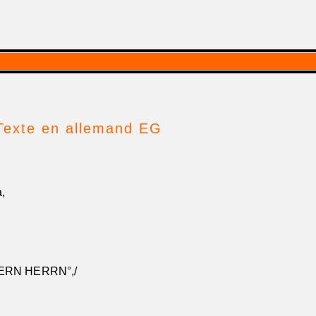
Texte en allemand EG
t
a,
ERN HERRN°,/
°,)
miré°,)