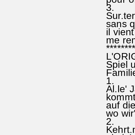
3.
Sur.ter
sans qu
il vien
me rem'
********
L'ORIG
Spiel 
Famil
1.
Al.le' 
kommt d
auf die
wo wir
2.
Kehrt.