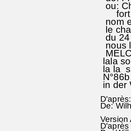
ou: Ch
fort 
nom e
le chan
du 24 
nous l
MELODI
lala so
la la s
N°86b 
in de
D'après:
De: Wil
Version
D'après 