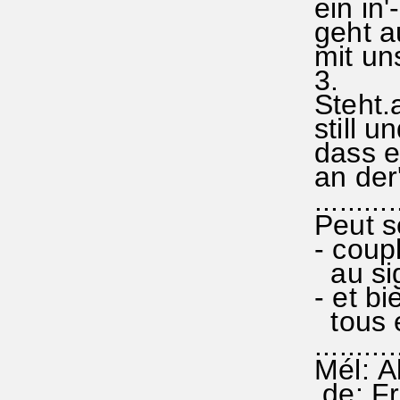
ein in'
geht a
mit uns
3.
Steht.a
still un
dass es
an der'
...........
Peut s
- coup
au sign
- et bi
tous 
..........
Mél: Al
de: Fr