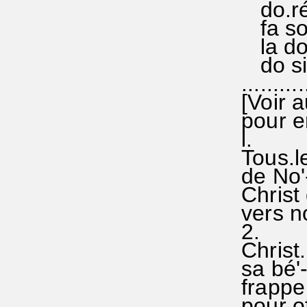
do.ré'
fa sol'-
la do 
do si'-
...........
[Voir a
pour e
l.
Tous.le
de No'-
Christ 
vers no
2.
Christ.
sa bé'-
frappe
pour of