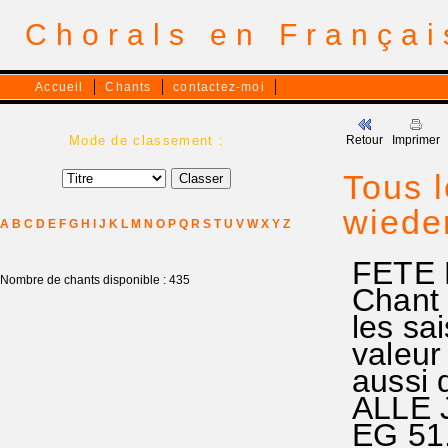
Chorals en França
Accueil
Chants
contactez-moi
Mode de classement :
Retour
Imprimer
Tous l
wiede
A
B
C
D
E
F
G
H
I
J
K
L
M
N
O
P
Q
R
S
T
U
V
W
X
Y
Z
FETE D
Nombre de chants disponible : 435
Chant 
les sa
valeur
aussi
ALLE 
EG 51.