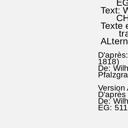
EG 51
Text: 
CHANT
Texte e
traduc
ALtern
D'après:
1818)
De: Wil
Pfalzgra
Version
D'après 
De: Wil
EG: 51