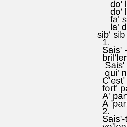
do' la' 
do' la' 
fa' sol
la' do
si
1.
Sais' -
bril'len
Sais' -
qui' na
C'est' 
fort' pa
A' part
A 'part'
2.
Sais'-
vo'lent'