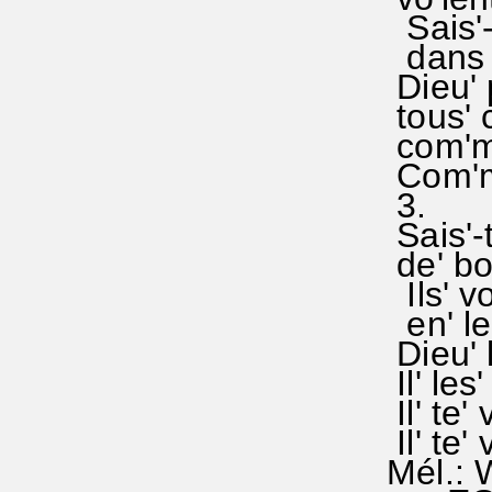
Sais'-t
dans le
Dieu' p
tous' ce
com'me 
Com'me 
3.
Sais'-t
de' bon'
Ils' von
en' le'
Dieu' le
Il' les'
Il' te' 
Il' te' 
Mél.: W