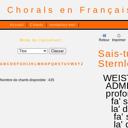
Chorals en França
Accueil
Chants
contactez-moi
Mode de classement :
Retour
Imprimer
Sais-t
Stern
A
B
C
D
E
F
G
H
I
J
K
L
M
N
O
P
Q
R
S
T
U
V
W
X
Y
Z
WEIST
Nombre de chants disponible : 435
ADMIR
profo
fa' sol
la' d
fa' sol
la' do'