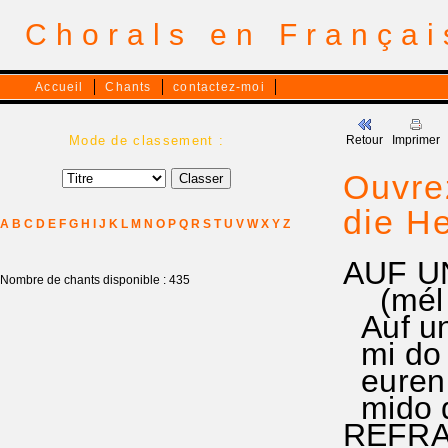
Chorals en França
Accueil
Chants
contactez-moi
Mode de classement :
Retour
Imprimer
Ouvre
die He
A
B
C
D
E
F
G
H
I
J
K
L
M
N
O
P
Q
R
S
T
U
V
W
X
Y
Z
AUF U
Nombre de chants disponible : 435
(mél d
Auf und
mi do do
euren M
mido do
REFRA