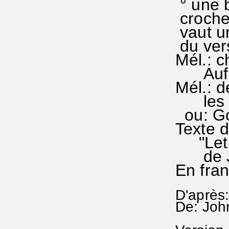
° une 
croches
vaut un
du ver
Mél.: c
Auf un
Mél.: d
les si
ou: Go
Texte 
"Let us
de Jo
En fran
D'après:
De: Joh