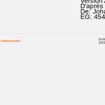
Version
D'après 
De: Joh
EG: 45
10-08
Administration
42529