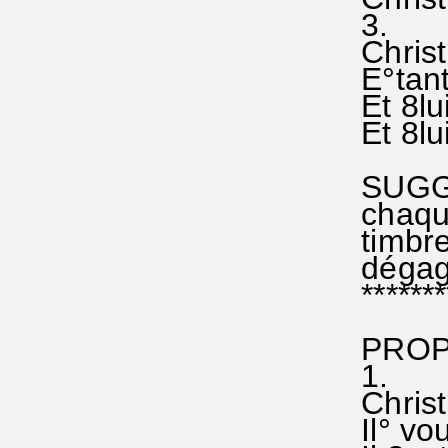
3.
Christ° 
E°tant 
Et 8lui
Et 8lui
SUGGES
chaque
timbre 
dégagée
********
PROPOS
1.
Christ°
Il° vous