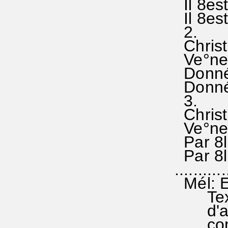
Il 8est
Il 8est
2.
Christ° 
Ve°nez
Donné 
Donné 
3.
Christ° 
Ve°nez
Par 8lu
Par 8lu
...........
Mél: E
Texte 
d'avoir
commun