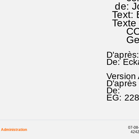
de: Jo
Text: 
Texte 
COMMU
Geor
D'après:
De: Eck
Version
D'après 
De:
EG: 22
07-08-
Administration
42429