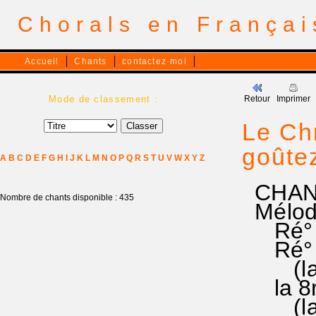
Chorals en França
Accueil
Chants
contactez-moi
Mode de classement :
Retour
Imprimer
Le Chr
goûte
A
B
C
D
E
F
G
H
I
J
K
L
M
N
O
P
Q
R
S
T
U
V
W
X
Y
Z
CHANT 
Nombre de chants disponible : 435
Mélod
Ré° fa 
Ré° fa 
(la pr
la 8ré=
(la 