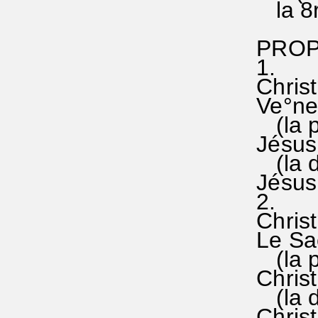
la 8ré=
PROPOS
1.
Christ°
Ve°nez
(la pr
Jésus s
(la de
Jésus 
2.
Christ° 
Le Sacr
(la pr
Christ,
(la de
Christ 