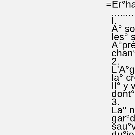
=Er°ha
..........
l.
A° son
les° s
A°près
chan°t
2.
L'A°gn
la° cro
Il° y 
dont° 
3.
La° nu
gar°da
sau°va 
du°jou