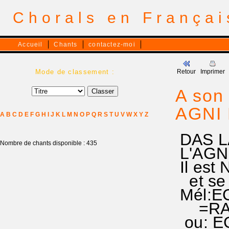
Chorals en França
Accueil
Chants
contactez-moi
Mode de classement :
Retour
Imprimer
A son
AGNI 
A
B
C
D
E
F
G
H
I
J
K
L
M
N
O
P
Q
R
S
T
U
V
W
X
Y
Z
DAS L
Nombre de chants disponible : 435
L'AGNEA
Il est
et se f
Mél:EG 
=RA
ou: EG