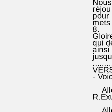
Nous t
réjou 
pour n
mets f
8.
Gloire
qui de 
ainsi q
jusque
..........
VERSE
- Voici
(|s
Allé-lu
R.Exult
(|
....All