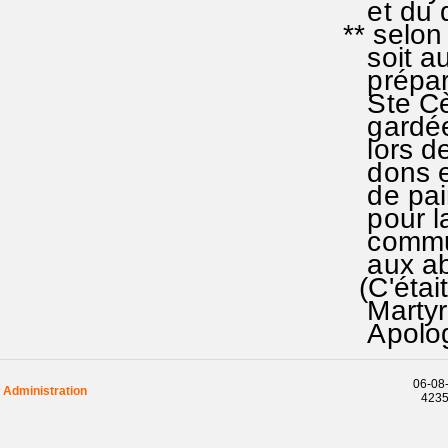
et du d
** selon
soit au
prépare
Ste Cèn
gardée 
lors de 
dons en
de pain
pour la
communi
aux abs
(C'étai
Martyr 
Apologi
06-08-
Administration
42351