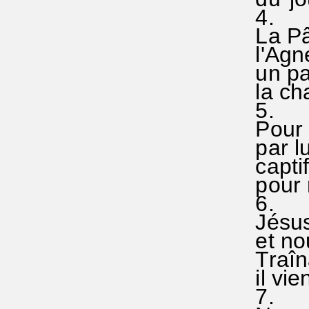
4.
La Pâq
l'Agne
un pai
la chai
5.
Pour n
par lu
captif,
pour n
6.
Jésus 
et nou
Traînan
il vien
7.