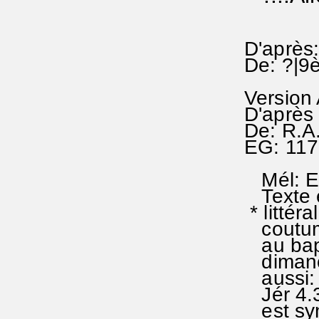
D'après:
De: ?|9è
Version
D'après
De: R.A
EG: 11
Mél: Er
Texte e
* littér
coutume 
au bapti
dimanch
aussi: 
Jér 4.30
est syn