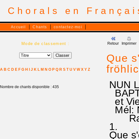
Chorals en França
Accueil
Chants
contactez-moi
Mode de classement :
Retour
Imprimer
Que s'
fröhl
A
B
C
D
E
F
G
H
I
J
K
L
M
N
O
P
Q
R
S
T
U
V
W
X
Y
Z
NUN L
Nombre de chants disponible : 435
BAPTÊ
et Vie
Mél: N
Ra 
1.
Que s'o