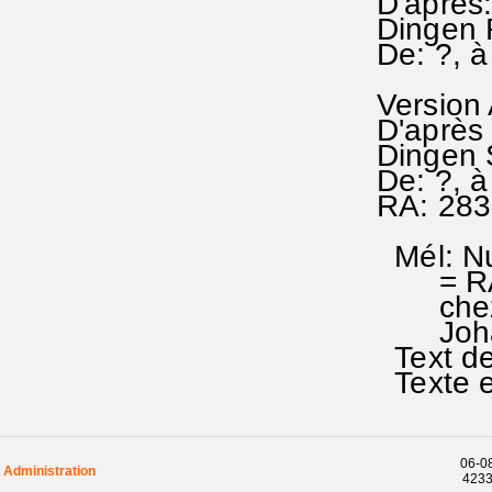
D'après
Dingen 
De: ?, 
Version
D'après 
Dingen 
De: ?, 
RA: 283
Mél: Nu
= RA
chez Ni
Johan
Text de
Texte e
06-08
Administration
42338