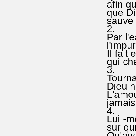
afin qu
que Di
sauve 
2.
Par l'e
l'impur
Il fait 
qui che
3.
Tourna
Dieu no
L'amou
jamais 
4.
Lui -m
sur qui
Qu'auc