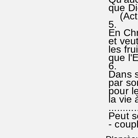
que Die
(Act 1
5.
En Chri
et veu
les fru
que l'E
6.
Dans s
par son
pour le
la vie 
...........
Peut se
- coupl