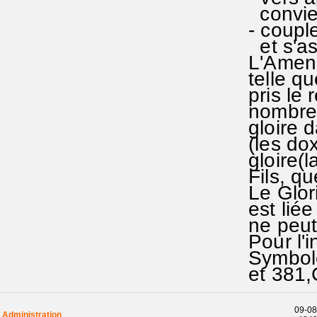
convient
- couple
et s'ass
L'Amen s
telle qu
pris le 
nombreu
gloire d
(les do
gloire(l
Fils, qu
Le Glori
est liée
ne peut
Pour l'i
Symbole
et 381
09-08
Administration