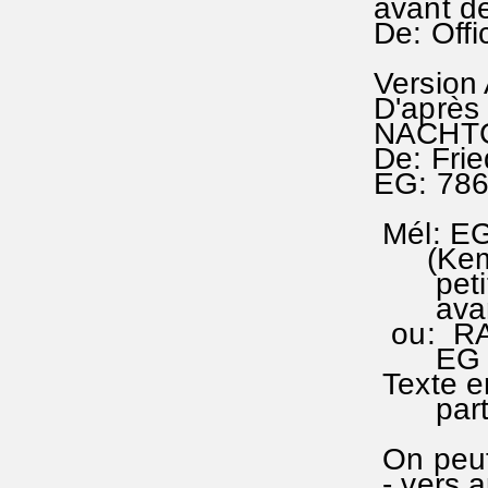
avant d
De: Offi
Version
D'après
NACHTG
De: Frie
EG: 786
Mél: EG
(Kempt
petit o
avant 
ou: RA 
EG 193
Texte e
partir 
On peut 
- vers a