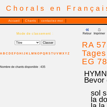
Chorals en França
Accueil
Chants
contactez-moi
Mode de classement :
Retour
Imprimer
RA 57
Tages 
A
B
C
D
E
F
G
H
I
J
K
L
M
N
O
P
Q
R
S
T
U
V
W
X
Y
Z
EG 78
Nombre de chants disponible : 435
HYMNE
Bevor 
sol si 
la do d
la la s