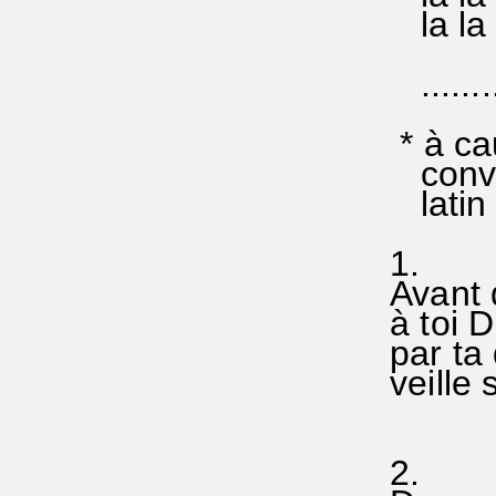
la la s
..........
* à cau
convie
latin 
1.
Avant 
à toi D
par ta
veille 
2.