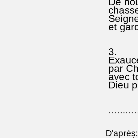
De nous
chasse
Seigne
et gard
3.
Exauce
par Chr
avec to
Dieu po
...........
D'après: