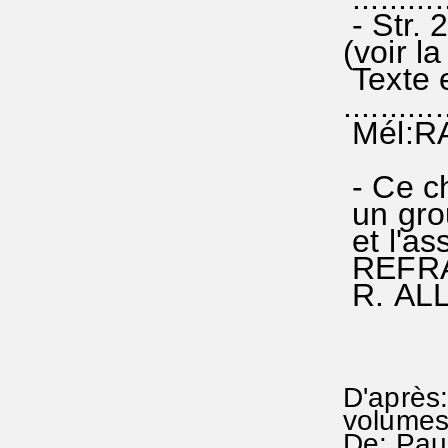
- Str. 
(voir l
Texte 
...........
Mél:RA
- Ce c
un gro
et l'as
REFRAI
R. ALLE
D'après:
volumes
De: Paul