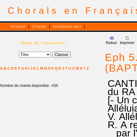
Chorals en França
Accueil
Chants
contactez-moi
Mode de classement :
Retour
Imprimer
Eph 5.
(BAPT
A
B
C
D
E
F
G
H
I
J
K
L
M
N
O
P
Q
R
S
T
U
V
W
X
Y
Z
CANTIQU
Nombre de chants disponible : 435
du RA
[- Un 
Allélui
V. Allél
R. A re
par l'